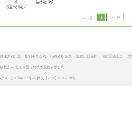
丛林消消乐
万圣节消消乐
1
上一页
下一页
健康游戏忠告：抵制不良游戏
拒绝盗版游戏
注意自我保护
谨防受骗上当
适
版权所有 北京瑞星信息技术股份有限公司
-京ICP备08104897号 -京网文【2015】0108-058号