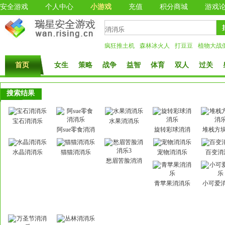
安全游戏
个人中心
小游戏
充值
积分商城
游戏
疯狂推土机
森林冰火人
打豆豆
植物大战
首页
女生
策略
战争
益智
体育
双人
过关
搜索结果
宝石消消乐
水果消消乐
阿sue零食消消
旋转彩球消消
堆栈方
乐
乐
乐
水晶消消乐
猫猫消消乐
宠物消消乐
百变消
愁眉苦脸消消
乐3
青苹果消消乐
小可爱