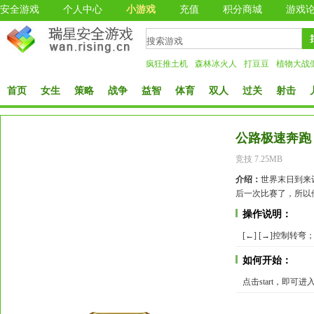
安全游戏
个人中心
小游戏
充值
积分商城
游戏
疯狂推土机
森林冰火人
打豆豆
植物大战
首页
女生
策略
战争
益智
体育
双人
过关
射击
公路极速奔跑
竞技 7.25MB
介绍：
世界末日到来
后一次比赛了，所以
操作说明：
[←] [→]控制转弯；[
如何开始：
点击start，即可进