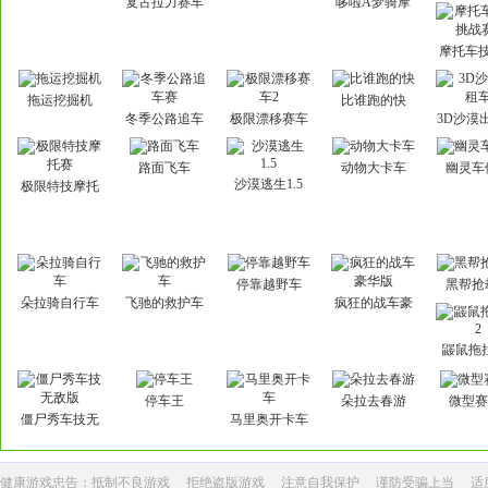
复古拉力赛车
哆啦A梦骑摩
托
摩托车
战赛
拖运挖掘机
比谁跑的快
冬季公路追车
极限漂移赛车
3D沙漠
赛
2
路面飞车
动物大卡车
幽灵车
沙漠逃生1.5
极限特技摩托
赛
停靠越野车
黑帮抢
朵拉骑自行车
飞驰的救护车
疯狂的战车豪
华版
鼹鼠拖
停车王
朵拉去春游
微型赛
僵尸秀车技无
马里奥开卡车
敌版
健康游戏忠告：抵制不良游戏
拒绝盗版游戏
注意自我保护
谨防受骗上当
适