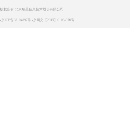
版权所有 北京瑞星信息技术股份有限公司
-京ICP备08104897号 -京网文【2015】0108-058号