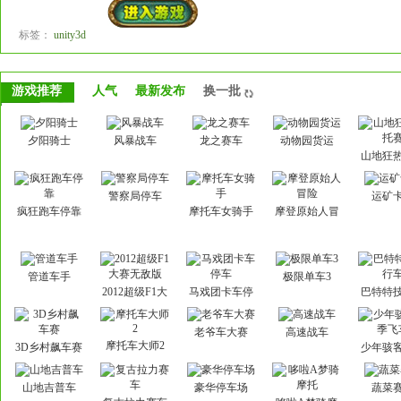
标签：
unity3d
游戏推荐
人气
最新发布
换一批
夕阳骑士
风暴战车
龙之赛车
动物园货运
山地狂
赛
警察局停车
运矿
疯狂跑车停靠
摩托车女骑手
摩登原始人冒
险
管道车手
极限单车3
2012超级F1大
马戏团卡车停
巴特特
赛无敌版
车
车
老爷车大赛
高速战车
摩托车大师2
3D乡村飙车赛
少年骇
飞
山地吉普车
豪华停车场
蔬菜