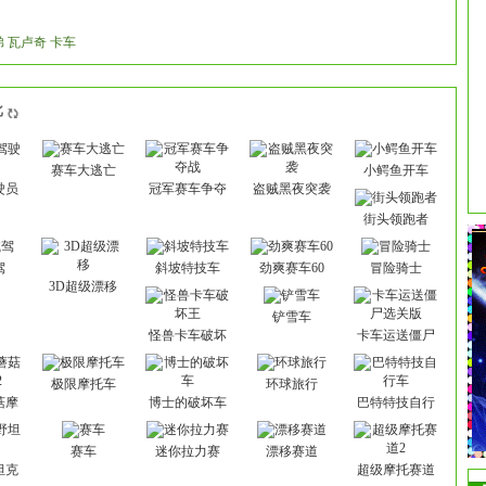
 瓦卢奇 卡车
批
赛车大逃亡
小鳄鱼开车
驶员
冠军赛车争夺
盗贼黑夜突袭
战
街头领跑者
驾
斜坡特技车
劲爽赛车60
冒险骑士
3D超级漂移
铲雪车
怪兽卡车破坏
卡车运送僵尸
王
选关版
极限摩托车
环球旅行
菇摩
博士的破坏车
巴特特技自行
车
赛车
迷你拉力赛
漂移赛道
坦克
超级摩托赛道
2