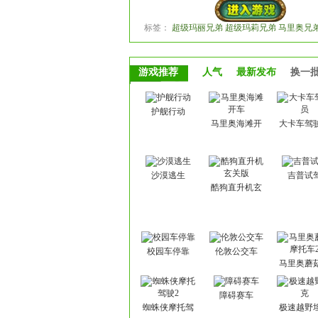
标签：
超级玛丽兄弟 超级玛莉兄弟 马里奥兄弟
游戏推荐
人气
最新发布
换一
护舰行动
马里奥海滩开
大卡车驾
车
沙漠逃生
吉普试
酷狗直升机玄
关版
校园车停靠
伦敦公交车
马里奥蘑
托车2
障碍赛车
蜘蛛侠摩托驾
极速越野
驶2