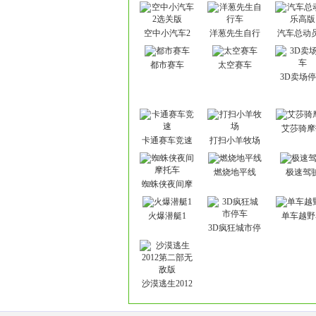
空中小汽车2
洋葱先生自行
汽车总动
选关版
车
高版
都市赛车
太空赛车
3D卖场
艾莎骑摩
卡通赛车竞速
打扫小羊牧场
燃烧地平线
极速驾
蜘蛛侠夜间摩
托车
火爆潜艇1
单车越野
3D疯狂城市停
车
沙漠逃生2012
第二部无敌版