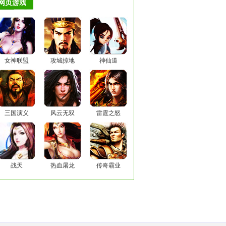
网页游戏
女神联盟
攻城掠地
神仙道
三国演义
风云无双
雷霆之怒
战天
热血屠龙
传奇霸业