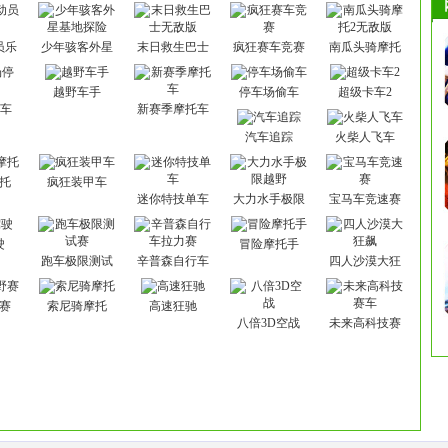
员乐
少年骇客外星
末日救生巴士
疯狂赛车竞赛
南瓜头骑摩托
基地探险
无敌版
2无敌版
越野车手
停车场偷车
超级卡车2
停车
新赛季摩托车
汽车追踪
火柴人飞车
托
疯狂装甲车
迷你特技单车
大力水手极限
宝马车竞速赛
越野
驶
冒险摩托手
跑车极限测试
辛普森自行车
四人沙漠大狂
赛
拉力赛
飙
赛
索尼骑摩托
高速狂驰
八倍3D空战
未来高科技赛
车