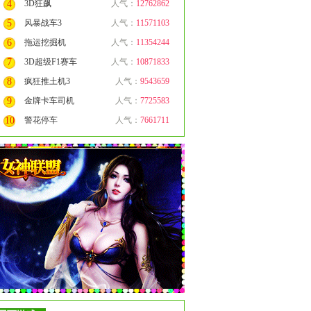
4
3D狂飙
人气：
12762862
5
风暴战车3
人气：
11571103
6
拖运挖掘机
人气：
11354244
7
3D超级F1赛车
人气：
10871833
8
疯狂推土机3
人气：
9543659
9
金牌卡车司机
人气：
7725583
10
警花停车
人气：
7661711