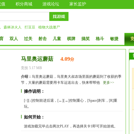
充值
积分商城
游戏论坛
家长监护
机
森林冰火人
打豆豆
植物大战僵尸
育
双人
过关
射击
儿童
棋牌
搞笑
格斗
敏捷
马里奥运蘑菇
4.09
分
竞技 5.17 MB
介绍：
马里奥运蘑菇，马里奥大叔农场里面的蘑菇到了收获的季
节，大量的蘑菇需要用卡车运送出去，快来帮帮他
更多>>
操作说明：
[↑][↓]控制前进后退，[←][→]控制重心，[Space]刹车，[R]重
玩。
如何开始：
游戏加载完毕点击两次PLAY，再选择关卡1即可开始游戏。