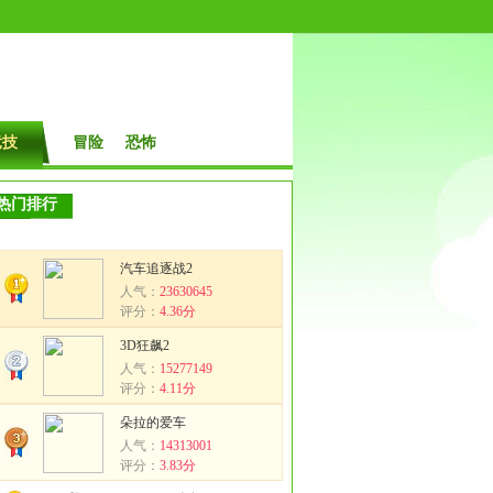
竞技
冒险
恐怖
热门排行
汽车追逐战2
人气：
23630645
评分：
4.36分
3D狂飙2
人气：
15277149
评分：
4.11分
朵拉的爱车
人气：
14313001
评分：
3.83分