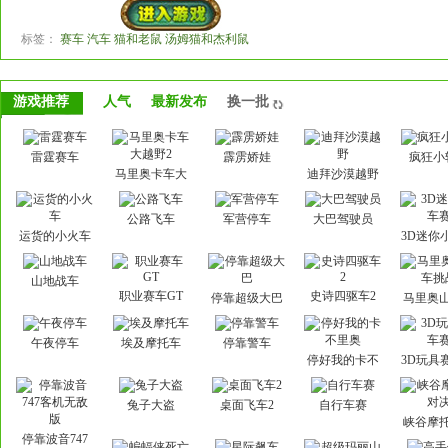
标签：
赛车 汽车 猫和老鼠 汤姆猫和杰利鼠
游戏推荐
人气
最新发布
换一批
雷霆赛车
霹雳娇娃
疯狂小
马里奥卡车大
迪拜沙漠越野
越野2
公路飞车
军营停车
大巴驾驶员
运货的小火车
3D迷你
山地战车
职业赛车GT
史诗四驱车2
停靠超级大巴
马里奥
挑
午夜停车
埃及摩托车
停靠警车
停好我的卡不
3D玩具
里奥
兔子大盗
桌面飞车2
自行车赛
峡谷摩
决
停靠波音747