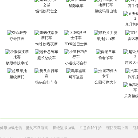
客机无敌版
星际飙车
高手
蝙蝠侠死亡之
超级玛丽山地
城
摩托车
直升机
夺命狂奔
摩托拉力赛
雷区
蜘蛛侠暗夜摩
3D驾驶巴士停
托车
车
超长总统车
偷老爷车
超级大
极限特技摩托
小道技巧自行
赛
车
超级摩托
飚车盗匪
汽车
街头自行车赛
公园巧停大卡
车
乐高超
健康游戏忠告：抵制不良游戏
拒绝盗版游戏
注意自我保护
谨防受骗上当
适