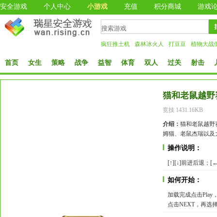
安全游戏
个人中心
小游戏
充值
积分商城
游戏
疯狂推土机
森林冰火人
打豆豆
植物大战
首页
女生
策略
战争
益智
体育
双人
过关
射击
猫和老鼠越野
竞技 1431.16KB
介绍：
猫和老鼠越野
姆猫、老鼠杰瑞以及
操作说明：
[↑][↓]前进后退；
如何开始：
加载完成点击Play，
点击NEXT，再选