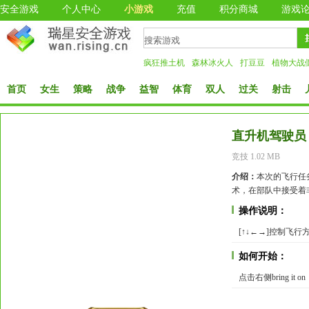
安全游戏
个人中心
小游戏
充值
积分商城
游戏
疯狂推土机
森林冰火人
打豆豆
植物大战
首页
女生
策略
战争
益智
体育
双人
过关
射击
直升机驾驶员
竞技 1.02 MB
介绍：
本次的飞行任
术，在部队中接受着
操作说明：
[↑↓←→]控制飞行方向
如何开始：
点击右侧bring i