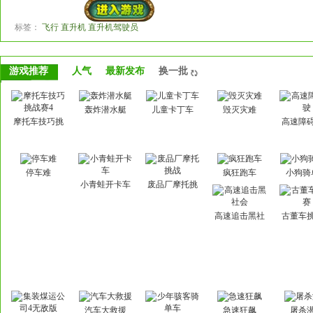
标签：
飞行 直升机 直升机驾驶员
游戏推荐
人气
最新发布
换一批
轰炸潜水艇
儿童卡丁车
毁灭灾难
摩托车技巧挑
高速障
战赛4
停车难
疯狂跑车
小狗骑
小青蛙开卡车
废品厂摩托挑
战
高速追击黑社
古董车
会
汽车大救援
急速狂飙
屠杀