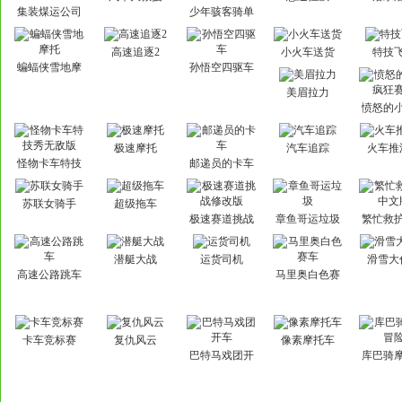
集装煤运公司
少年骇客骑单
4无敌版
车
高速追逐2
小火车送货
特技
蝙蝠侠雪地摩
孙悟空四驱车
托
美眉拉力
愤怒的
狂赛
极速摩托
汽车追踪
火车推
怪物卡车特技
邮递员的卡车
秀无敌版
苏联女骑手
超级拖车
极速赛道挑战
章鱼哥运垃圾
繁忙救
修改版
文
潜艇大战
运货司机
滑雪大
高速公路跳车
马里奥白色赛
车
卡车竞标赛
复仇风云
像素摩托车
巴特马戏团开
库巴骑
车
险