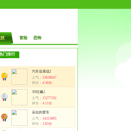
竞技
冒险
恐怖
热门排行
汽车追逐战2
人气：
23630647
评分：
4.36分
3D狂飙2
人气：
15277162
评分：
4.11分
朵拉的爱车
人气：
14313005
评分：
3.83分