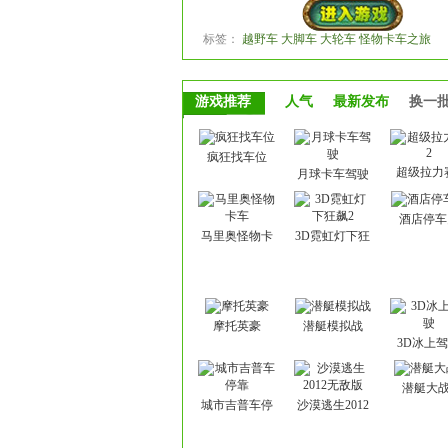
标签：
越野车 大脚车 大轮车 怪物卡车之旅
游戏推荐
人气
最新发布
换一
疯狂找车位
超级拉力
月球卡车驾驶
酒店停车
马里奥怪物卡
3D霓虹灯下狂
车
飙2
摩托英豪
潜艇模拟战
3D冰上
潜艇大战
城市吉普车停
沙漠逃生2012
靠
无敌版