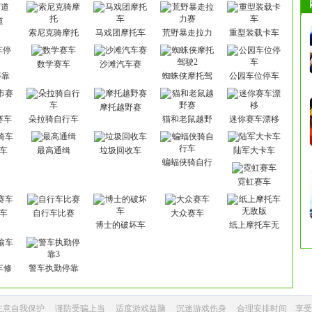
道
索尼克骑摩托
马戏团摩托车
荒野暴走拉力
重型装载卡车
赛
数学赛车
沙滩汽车赛
停靠
蜘蛛侠摩托驾
公园车位停车
驶2
摩托越野赛
赛车
朵拉骑自行车
猫和老鼠越野
迷你赛车漂移
赛
车
最高通缉
垃圾回收车
陆军大卡车
蝙蝠侠骑自行
车
霓虹赛车
车
自行车比赛
大众赛车
博士的破坏车
纸上摩托车无
敌版
车修
警车执勤停靠
3
注意自我保护
谨防受骗上当
适度游戏益脑
沉迷游戏伤身
合理安排时间 享受