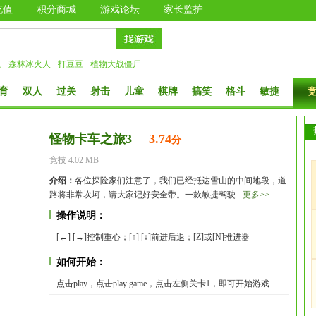
充值
积分商城
游戏论坛
家长监护
机
森林冰火人
打豆豆
植物大战僵尸
育
双人
过关
射击
儿童
棋牌
搞笑
格斗
敏捷
怪物卡车之旅3
3.74
分
竞技 4.02 MB
介绍：
各位探险家们注意了，我们已经抵达雪山的中间地段，道
路将非常坎坷，请大家记好安全带。一款敏捷驾驶
更多>>
操作说明：
[←] [→]控制重心；[↑] [↓]前进后退；[Z]或[N]推进器
如何开始：
点击play，点击play game，点击左侧关卡1，即可开始游戏