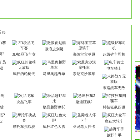
批
激浪皮划艇
赛2
3D极品飞车赛
海绵宝宝草原
超级铲车司机
骑车
员
电车骑士
疯狂的轮椅无
马里奥越野单
索尼克沙漠摩
敌版
车
托车
末路战车无敌
版
次品飞车
急速狂飙2
驾驶
极品越野摩托
特技狂飙四驱
车
2
疯狂大轮车
摩托车挑战赛
疯狂红色大脚
圣诞老人停卡
车
越野车手