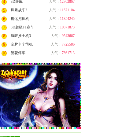
4
3D狂飙
人气：
12762867
5
风暴战车3
人气：
11571104
6
拖运挖掘机
人气：
11354245
7
3D超级F1赛车
人气：
10871873
8
疯狂推土机3
人气：
9543667
9
金牌卡车司机
人气：
7725586
10
警花停车
人气：
7661713