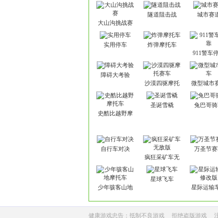
隧道阻击战
城市赛
大山沟挑战赛
实用停车
炸弹摩托车
911警车
障碍大考验
沙漠四驱摩托
微型城市
赛车
圣诞雪橇
兔巴哥骑
史酷比越野摩
托车
自行车对决
万圣节赛
疯狂采矿车无
敌版
星球飞车
少年骇客山地
星际运输
摩托车
改版
健康游戏忠告：抵制不良游戏
拒绝盗版游戏