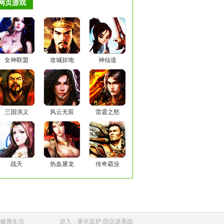
网页游戏
女神联盟
攻城掠地
神仙道
三国演义
风云无双
雷霆之怒
战天
热血屠龙
传奇霸业
健康生活
进入：家长监护 防沉迷系统