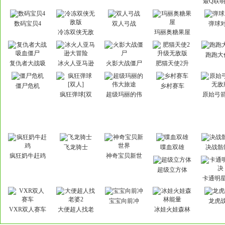
最Q联
篇
数码宝贝4
双人弓战
弹球
冷冻双侠无敌
玛丽奥糖果屋
版
跑跑大
复仇者大战吸
冰火人亚马逊
火影大战僵尸
肥猫天使2升
血僵尸
大冒险
级无敌版
僵尸危机
乡村赛车
疯狂弹球[双
超级玛丽的伟
原始弓
人]
大旅途
敌
飞龙骑士
喋血双雄
决战骷
疯狂奶牛赶鸡
神奇宝贝新世
界
超级立方体
卡通明
宝宝向前冲
龙虎
VXR双人赛车
大便超人找老
冰娃火娃森林
婆2
能量