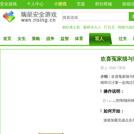
安全游戏
个人中心
小游戏
充值
积分商城
游戏
疯狂推土机
森林冰火人
打豆豆
植物大战
首页
女生
策略
战争
益智
体育
双人
过关
欢喜冤家猫与
双人 1946.73KB
介绍：
欢喜冤家猫与
喵和汪汪要一起闯过
操作说明：
[↑↓←→]控制猫的
如何开始：
游戏加载完成点击