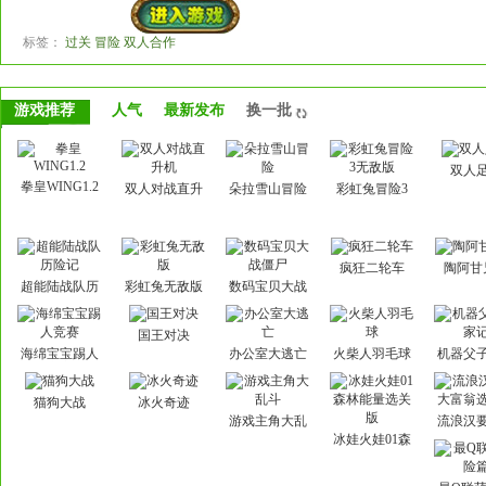
标签：
过关 冒险 双人合作
游戏推荐
人气
最新发布
换一批
双人
拳皇WING1.2
双人对战直升
朵拉雪山冒险
彩虹兔冒险3
机
无敌版
疯狂二轮车
陶阿甘
超能陆战队历
彩虹兔无敌版
数码宝贝大战
险记
僵尸
国王对决
海绵宝宝踢人
办公室大逃亡
火柴人羽毛球
机器父
竞赛
记
猫狗大战
冰火奇迹
游戏主角大乱
流浪汉
斗
富翁选
冰娃火娃01森
林能量选关版