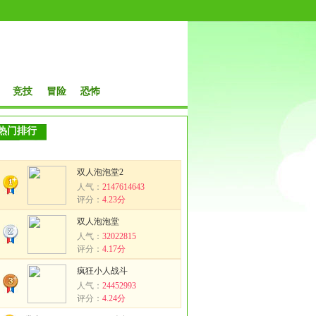
竞技
冒险
恐怖
热门排行
双人泡泡堂2
人气：
2147614643
评分：
4.23分
双人泡泡堂
人气：
32022815
评分：
4.17分
疯狂小人战斗
人气：
24452993
评分：
4.24分