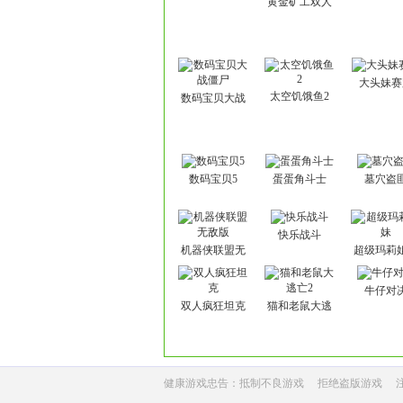
黄金矿工双人
版
大头妹赛
太空饥饿鱼2
数码宝贝大战
僵尸
数码宝贝5
蛋蛋角斗士
墓穴盗
快乐战斗
机器侠联盟无
超级玛莉
敌版
牛仔对
双人疯狂坦克
猫和老鼠大逃
亡2
健康游戏忠告：抵制不良游戏
拒绝盗版游戏