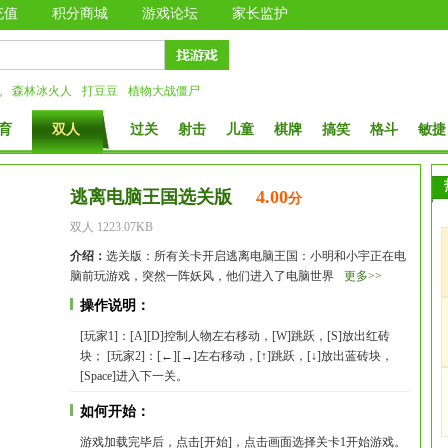
充值
积分商城
游戏论坛
家长监护
机
森林冰火人
打豆豆
植物大战僵尸
育
双人
过关
射击
儿童
棋牌
搞笑
格斗
敏捷
逃离电脑王国选关版
4.00
分
双人 1223.07KB
介绍：
选关版：所有关卡开启逃离电脑王国：小明和小宇正在电
脑前玩游戏，突然一阵妖风，他们进入了电脑世界
更多>>
操作说明：
[玩家1]：[A][D]控制人物左右移动，[W]跳跃，[S]放出红砖
块； [玩家2]：[←][→]左右移动，[↑]跳跃，[↓]放出蓝砖块，
[Space]进入下一关。
如何开始：
游戏加载完毕后，点击[开始]，点击画面选择关卡1开始游戏。