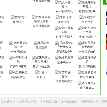
埃及古墓探秘
双人明星大乱
超能陆战队历
斗
险记
跑
魔宫快打
龙拳传说1
姐弟挖宝
双星逃离实验
室无敌版
财神下凡双人
神奇小妖怪中
版
文版
匪
群星乱舞
米奇兄妹2选
肥猫天使2升
来自星星的你
关版
级无敌版
无敌版
送小鸡回家
姐妹
炸弹MM排球
超级玛丽之热
超级炸弹蚂蚁
带雨林3
决
机器侠联盟
野蛮人
忙碌的爱神
冰雪奇缘大营
救
双人炸弹人
注意自我保护
谨防受骗上当
适度游戏益脑
沉迷游戏伤身
合理安排时间 享受