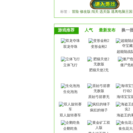
标签：
冒险 修改版 闯关 选关版 逃离电脑王国
游戏推荐
人气
最新发布
换一
双龙夺珠
变形金刚2
超能陆战
宝藏
立体飞行
僵尸危
肥猫天使2无
敌版
生化泡泡
原始弓箭赛无
海绵宝宝
敌版
动2
疯狂的锤子
双人旋转赛车
海盗王的
2
企鹅吃鱼
食虫花大