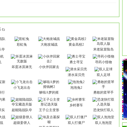
批
彩虹兔
大炮攻城战
黄金高校2
队夺
米老鼠冒险岛
双人版
机
勇士寻宝
寻药小怪物
坏蛋冰淇淋无
小伙伴回家去
敌版
2
潜水采贝壳
双人足球
小飞龙出击
泡泡兔2
新行
哆啦A梦的摇
勇敢的竖琴手
钱树2
乡村赛车
果实
超能陆战队夺
王子公主变形
恐龙快打双人
宝藏选关版
记选关版
选关版
战
超级姜饼人
双人打僵尸
双人泡泡堂