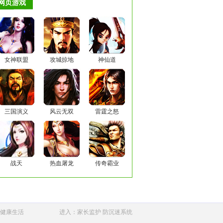
网页游戏
女神联盟
攻城掠地
神仙道
三国演义
风云无双
雷霆之怒
战天
热血屠龙
传奇霸业
健康生活
进入：家长监护 防沉迷系统