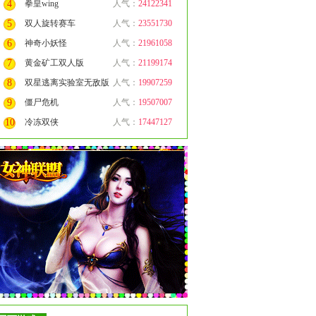
4
拳皇wing
人气：
24122341
5
双人旋转赛车
人气：
23551730
6
神奇小妖怪
人气：
21961058
7
黄金矿工双人版
人气：
21199174
8
双星逃离实验室无敌版
人气：
19907259
9
僵尸危机
人气：
19507007
10
冷冻双侠
人气：
17447127