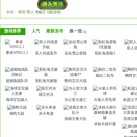
标签：
闯关 双人 海贼王 Q版游戏
游戏推荐
人气
最新发布
换一批
双人
拳皇WING1.2
双人对战直升
朵拉雪山冒险
彩虹兔冒险3
机
无敌版
疯狂二轮车
陶阿甘
超能陆战队历
彩虹兔无敌版
数码宝贝大战
险记
僵尸
国王对决
海绵宝宝踢人
办公室大逃亡
火柴人羽毛球
机器父
竞赛
记
猫狗大战
冰火奇迹
游戏主角大乱
流浪汉
斗
富翁选
冰娃火娃01森
林能量选关版