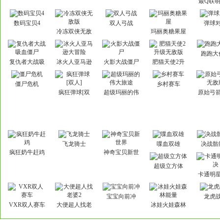
最Q联
篇
数码宝贝4
双人弓战
弹球
冷冻双侠无敌
玛丽奥糖果屋
版
跑跑大
复仇者大战吸
冰火人亚马逊
火影大战僵尸
肥猫天使2升
血僵尸
大冒险
级无敌版
僵尸危机
乡村赛车
疯狂弹球[双
超级玛丽的伟
原始弓
人]
大旅途
敌
飞龙骑士
喋血双雄
决战骷
疯狂奶牛赶鸡
神奇宝贝新世
界
超级立方体
卡通明
宝宝向前冲
龙虎
VXR双人赛车
大便超人找老
冰娃火娃森林
婆2
能量