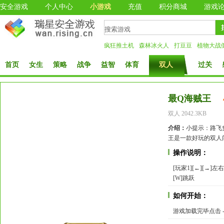
安全游戏
个人中心
小游戏
充值
积分商城
游戏
疯狂推土机
森林冰火人
打豆豆
植物大战
首页
女生
策略
战争
益智
体育
双人
过关
最Q海贼王
双人 2042.3KB
介绍：
小提示：路飞
王是一款好玩的双人
操作说明：
[玩家1][←][→]左
[W]跳跃
如何开始：
游戏加载完毕点击 