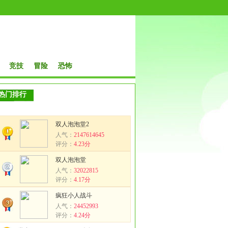
竞技
冒险
恐怖
热门排行
双人泡泡堂2
人气：
2147614645
评分：
4.23分
双人泡泡堂
人气：
32022815
评分：
4.17分
疯狂小人战斗
人气：
24452993
评分：
4.24分