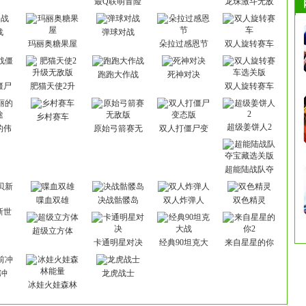
最Q联萌冒险
龙珠激斗无敌
篇
版
战
弹球对战
玛丽奥糖果屋
朵拉过感恩节
双人旋转赛车
跑跑大作战
死神对决
僵尸
肥猫天使2升
双人旋转赛车
级无敌版
选关版
乡村赛车
超级姜饼人2
的伟
原始弓箭赛无
双人打僵尸变
敌版
态版
超能陆战队夺
宝藏选关版
喋血双雄
决战骷髅岛
双人炸弹人
双色精灵
新世
超级立方体
卡通明星对决
经典90坦克大
来自星星的你
战
2
冲
龙虎战士
冰娃火娃森林
能量