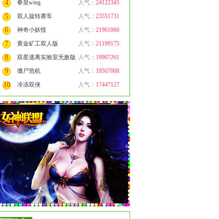
4
拳皇wing
人气：
24122345
5
双人旋转赛车
人气：
23551731
6
神奇小妖怪
人气：
21961060
7
黄金矿工双人版
人气：
21199175
8
双星逃离实验室无敌版
人气：
19907261
9
僵尸危机
人气：
19507008
10
冷冻双侠
人气：
17447127