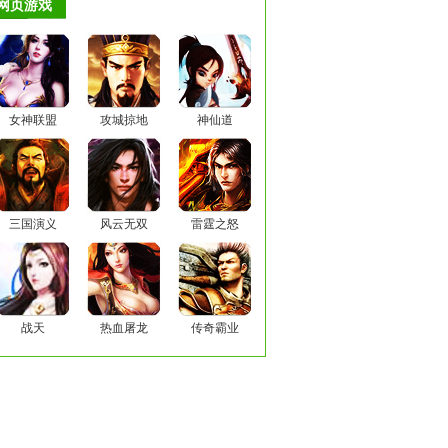
网页游戏
女神联盟
攻城掠地
神仙道
三国演义
风云无双
雷霆之怒
战天
热血屠龙
传奇霸业