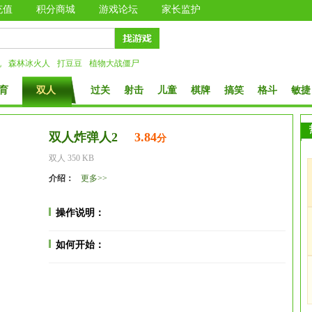
充值
积分商城
游戏论坛
家长监护
机
森林冰火人
打豆豆
植物大战僵尸
育
双人
过关
射击
儿童
棋牌
搞笑
格斗
敏捷
双人炸弹人2
3.84
分
双人 350 KB
介绍：
更多>>
操作说明：
如何开始：