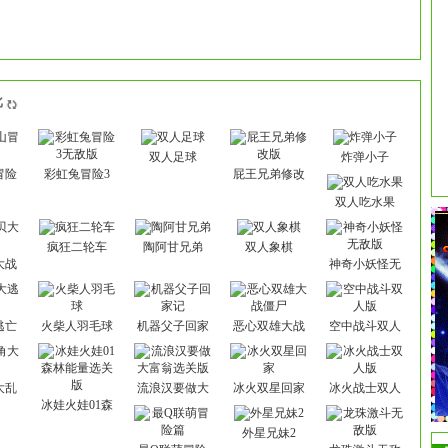
批
双人足球
炸弹小子
冒险
彩虹兔冒险3
屁王兄弟修改
无敌版
版
双人吃水果
疯狂二轮车
陶阿甘兄弟
双人象棋
大战
神奇小妖怪无
敌版
逃亡
火柴人羽毛球
机器父子回家
恶心双雄大战
空中战斗双人
记
僵尸
版
大乱
流浪汉要做大
冰火双星回家
冰火战士双人
富翁选关版
版
冰娃火娃01森
林能量选关版
外星兄妹2