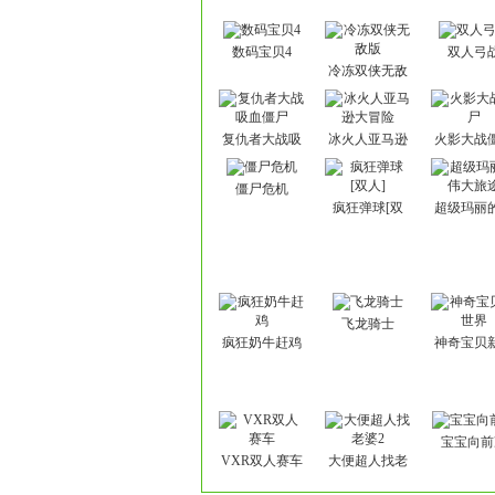
数码宝贝4
双人弓
冷冻双侠无敌
版
复仇者大战吸
冰火人亚马逊
火影大战
血僵尸
大冒险
僵尸危机
疯狂弹球[双
超级玛丽
人]
大旅途
飞龙骑士
疯狂奶牛赶鸡
神奇宝贝
界
宝宝向前
VXR双人赛车
大便超人找老
婆2