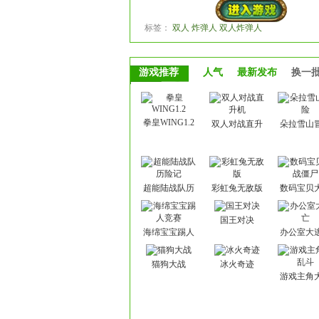
标签：
双人 炸弹人 双人炸弹人
游戏推荐
人气
最新发布
换一
拳皇WING1.2
双人对战直升
朵拉雪山
机
超能陆战队历
彩虹兔无敌版
数码宝贝
险记
僵尸
国王对决
海绵宝宝踢人
办公室大
竞赛
猫狗大战
冰火奇迹
游戏主角
斗