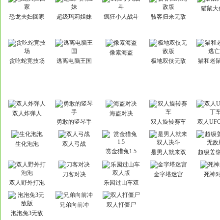
猫鼠大
恐龙夫妇回家
超级玛莉姐妹
疯狂小人战斗
骇客归来无敌
版
像素海盗
贪吃蛇竞技场
逃离电脑王国
极地双侠无敌
猫和老
版
亡2
双人炸弹人
海盗对决
勇敢的竖琴手
双人旋转赛车
双人UF
车
生化泡泡
双人弓战
赏金猎兔1.5
是男人就来双
超级姜
人决斗
敌
刀客对决
金字塔迷宫
死神
双人野外打泡
乐园过山车双
泡
人版
兄弟向前冲
双人打僵尸
泡泡兔3无敌
版