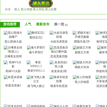
标签：
双人 双人对战 双人对抗 双人比赛
游戏推荐
人气
最新发布
换一批
数码宝贝2
恶心双雄大战
火娃兄弟竞技
肥猫天使2升
海绵宝
僵尸
场
级无敌版
星
魂斗罗双打
超级立方体
破坏
沙滩美女排球
恐龙觅食历险
[双人]
记3番外篇
猫鼠大对决
拳皇WING1.2
死神VS火影
炎龙传说2双
阿兹特
人版
双人扫地雷
坏蛋冰淇淋3
路飞鸣人救公
唯美车轮竞技
流浪汉
主
赛
富翁选