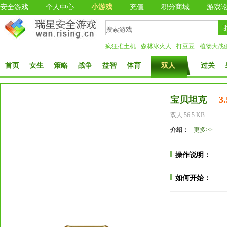
安全游戏
个人中心
小游戏
充值
积分商城
游戏
疯狂推土机
森林冰火人
打豆豆
植物大战
首页
女生
策略
战争
益智
体育
双人
过关
宝贝坦克
3.
双人 56.5 KB
介绍：
更多>>
操作说明：
如何开始：