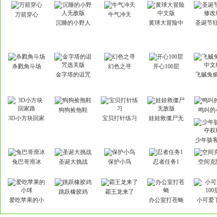
万箭穿心
牛气冲天
沉睡的小野人
黄球大冒险中
圣诞节
无敌版
文版
改
杀戮角斗场
幻色之寻
开心100层
金字塔的诅咒
飞贼兔
选关版
文
狗狗捡拖鞋
鸣叫的
3D小方块回家
宝贝打针练习
娃娃救僵尸无
路
敌版
少年骇
权
兔巴哥滑冰
圣诞大挑战
保护小鸟
忍者任务1
空间克
跳跃橡胶鸡
霸王龙来了
爱吃苹果的小
办公室打苍蝇
小可爱下
球
层