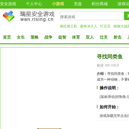
安全游戏
个人中心
小游戏
充值
积分商城
游戏
疯狂推土机
森林冰火人
打豆豆
植物大战
首页
女生
策略
战争
益智
体育
双人
过关
射击
寻找同类鱼
敏捷 309.16KB
介绍：
寻找同类鱼：
成另一种动物，不要
操作说明：
[鼠标滑动]控制鱼
如何开始：
游戏加载完毕点击[