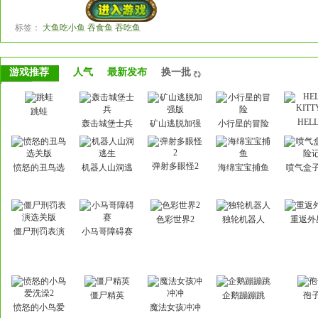
标签：
大鱼吃小鱼 吞食鱼 吞吃鱼
游戏推荐
人气
最新发布
换一批
跳蛙
HEL
轰击城堡士兵
矿山逃脱加强
小行星的冒险
KITT
版
弹射多眼怪2
愤怒的丑鸟选
机器人山洞逃
海绵宝宝捕鱼
喷气盒
关版
生
记
色彩世界2
独轮机器人
重返外
僵尸刑罚表演
小马哥障碍赛
选关版
僵尸精英
企鹅蹦蹦跳
孢
愤怒的小鸟爱
魔法女孩冲冲
洗澡2
冲