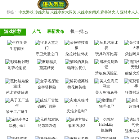
标签：
中文游戏 冰娃火娃 火娃水妹大闯关 火娃水妹闯关 森林冰火人 森林水火人
游戏推荐
人气
最新发布
换一批
生存闯关
守卫天堂之门
朵拉特技滑板
玩具汽车比赛
朵拉喝
赛
彩弹枪射靶
蘑菇精灵
猫咪的复仇
滑板兔历险记
熊猫火
敌
金字塔探险
棉花糖英雄
芭比娃娃躲避
美人鱼海底寻
狂野摇
球
宝
硫酸厂冒险
物理僵尸
超市
灾难来临时7
呆子工厂逃生
涂鸦小鱼2
兄弟加农炮
躲避方块2
饥饿的
逃出学
Hellokitty
会3