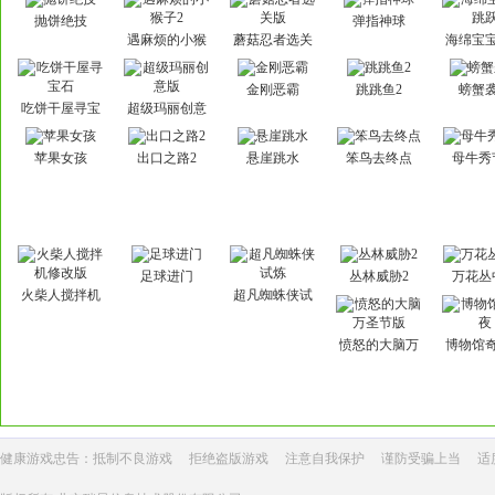
抛饼绝技
弹指神球
遇麻烦的小猴
蘑菇忍者选关
海绵宝
子2
版
跃
金刚恶霸
跳跳鱼2
螃蟹
吃饼干屋寻宝
超级玛丽创意
石
版
苹果女孩
出口之路2
悬崖跳水
笨鸟去终点
母牛秀
足球进门
丛林威胁2
万花丛
火柴人搅拌机
超凡蜘蛛侠试
修改版
炼
愤怒的大脑万
博物馆
圣节版
健康游戏忠告：抵制不良游戏
拒绝盗版游戏
注意自我保护
谨防受骗上当
适