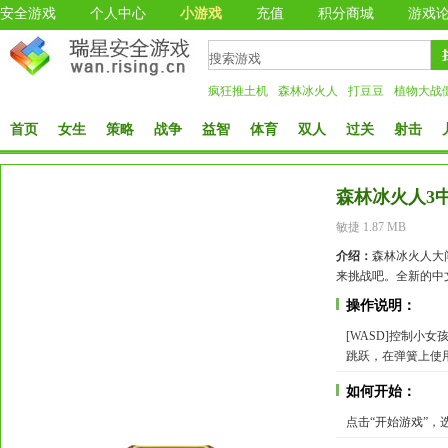
安全游戏
个人中心
小游戏
充值
积分商城
游戏
疯狂推土机
森林冰火人
打豆豆
植物大战
首页
女生
策略
战争
益智
体育
双人
过关
射击
森林冰火人3
敏捷 1.87 MB
介绍：
森林冰火人大
来挑战吧。全新的中
操作说明：
[WASD]控制小
跳跃，在弹簧上使用
如何开始：
点击“开始游戏”，