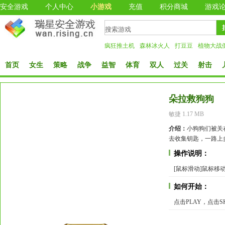
安全游戏
个人中心
小游戏
充值
积分商城
游戏
疯狂推土机
森林冰火人
打豆豆
植物大战
首页
女生
策略
战争
益智
体育
双人
过关
射击
朵拉救狗狗
敏捷 1.17 MB
介绍：
小狗狗们被关
去收集钥匙，一路上
操作说明：
[鼠标滑动]鼠标移
如何开始：
点击PLAY，点击S