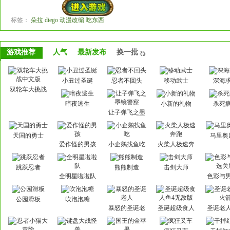
标签：
朵拉 diego 动漫改编 吃东西
游戏推荐
人气
最新发布
换一批
小丑过圣诞
忍者不回头
移动武士
深海
双轮车大挑战
中文版
暗夜逃生
小新的礼物
杀死
让子弹飞之墨
镜警察
天国的勇士
马里奥
爱作怪的男孩
小企鹅找鱼吃
火柴人极速奔
跑
跳跃忍者
熊熊制造
击剑大师
全明星啦啦队
色彩与
关
公园滑板
吹泡泡糖
暴怒的圣诞老
圣诞超级食人
圣诞老
人
鱼4无敌版
箭