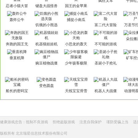
疯狂叉车
干掉红
忍者小猫大冒
键盘大战怪兽
国王的金苹果
险
轰炸公牛
捕捉小南瓜
饥饿的小熊选
富二代大冒险
万圣节
关版
朵拉搬
奔跑的国王无
机器猫娃娃机
小恐龙的轰天
不可能的游戏
敌版
炮
垂直机降
矿车挖
豌豆植物战僵
少年骇客极限
圣诞小子抢礼
尸
躲避
物
变色圆盘
船长的密码宝
天线宝宝滑雪
机器人大战僵
动漫明
藏
尸
大乱
健康游戏忠告：抵制不良游戏
拒绝盗版游戏
注意自我保护
谨防受骗上当
适
版权所有 北京瑞星信息技术股份有限公司