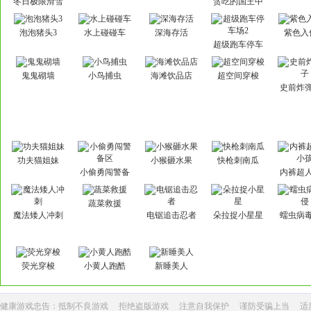
冬日极限滑雪
贪吃的国王中
车
文版
泡泡猪头3
水上碰碰车
深海存活
紫色入
超级跑车停车
场2
鬼鬼砌墙
小鸟捕虫
海滩饮品店
超空间穿梭
史前炸
功夫猫姐妹
小猴砸水果
快枪刺南瓜
小偷勇闯警备
内裤超
区
孩
蔬菜救援
魔法矮人冲刺
电锯追击忍者
朵拉捉小星星
蠕虫病
荧光穿梭
小黄人跑酷
新睡美人
健康游戏忠告：抵制不良游戏
拒绝盗版游戏
注意自我保护
谨防受骗上当
适