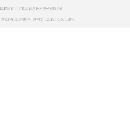
版权所有 北京瑞星信息技术股份有限公司
-京ICP备08104897号 -京网文【2015】0108-058号