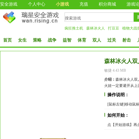
安全游戏
个人中心
小游戏
充值
积分商城
游戏
疯狂推土机
森林冰火人
打豆豆
植物大战
首页
女生
策略
战争
益智
体育
双人
过关
射击
森林冰火人双
敏捷 4.43 MB
介绍：
森林冰火人双
火娃一定要避开从上
操作说明：
[鼠标左键]移动
如何开始：
点【开始游戏】再