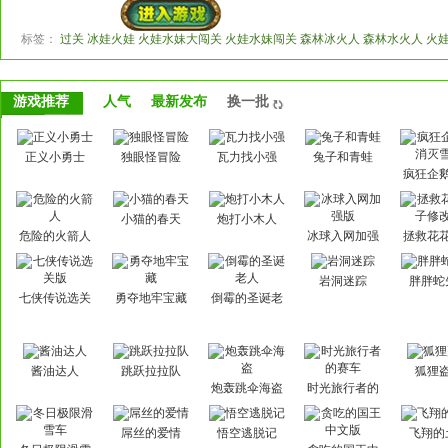
标签：
过关 冰娃火娃 火娃水妹大闯关 火娃水妹闯关 森林冰火人 森林水火人 火
游戏推荐
人气
最新发布
换一批
正义小勇士
独眼怪冒险
瓦力找小强
兔子和青蛙
疯狂企
灭雪
小猫的春天
炮打小木人
危险的火箭人
冰球入网加强
拯救花
版
修改
岩洞迷踪
胖胖蛇
七侠传说选关
勇夺地牢宝藏
倒霉的圣诞老
版
人
酱油达人
跳跃拉拉队
狐狸
炮轰跳伞海盗
时光旅行者的
赛车
屌丝的爱情
悟空逃脱记
飞翔的