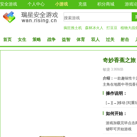
安全游戏
个人中心
小游戏
充值
积分商城
游戏
疯狂推土机
森林冰火人
打豆豆
植物大战
首页
女生
策略
战争
益智
体育
双人
过关
射击
奇妙香蕉之旅
敏捷 3.99MB
介绍：
一款趣味性十
主角在地图中寻找香
操作说明：
[←][→]移动 [R]重
如何开始：
游戏加载完毕点击两次
键即可开始游戏