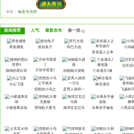
标签：
敏捷 吃东西
游戏推荐
人气
最新发布
换一批
章鱼捕鱼
抢劫兔子
库巴大战
小鸡
呆呆超人之单
车旅行
旧车回
方块寻星星2
颠倒的黑白世
动物园大拯救
亡命逃生2修
界4
改版
火山飞荡
峡谷逃生
愤怒的小鸟之
是男人就得一
飞扬的
平衡木
万分
和路
小猪逃离农场
滑翔机大赛无
海绵宝宝过马
水果杀手修改
小黑花
敌版
路
版
果