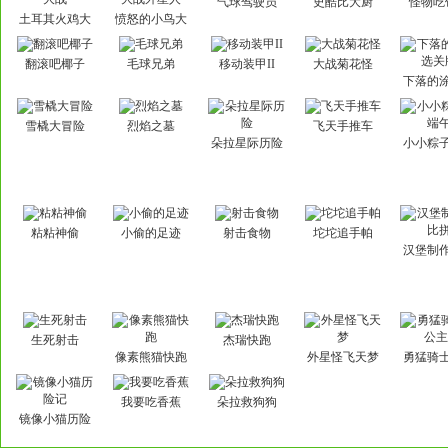
气球驾驶员
史酷比大厨
怪物吃
土耳其火鸡大
愤怒的小鸟大
战
战外星人
翻滚吧椰子
毛球兄弟
移动装甲II
大战菊花怪
下落的
关
雪橇大冒险
烈焰之墓
飞天手推车
朵拉星际历险
小小粽
午
粘粘神偷
小偷的足迹
射击食物
坨坨追手帕
汉堡制
拼
生死射击
杰瑞快跑
像素熊猫快跑
外星怪飞天梦
勇猛骑
主2
我要吃香蕉
朵拉救狗狗
镜像小猫历险
记