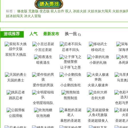
标签：
修改版 无敌版 变态版 双人合作 双人 冰娃火娃 火娃水妹大闯关 火娃水妹
娃冰娃闯关 冰火人冒险
游戏推荐
人气
最新发布
换一批
小丑过圣诞
忍者不回头
移动武士
深海
双轮车大挑战
中文版
暗夜逃生
小新的礼物
杀死
让子弹飞之墨
镜警察
天国的勇士
马里奥
爱作怪的男孩
小企鹅找鱼吃
火柴人极速奔
跑
跳跃忍者
熊熊制造
击剑大师
全明星啦啦队
色彩与
关
公园滑板
吹泡泡糖
暴怒的圣诞老
圣诞超级食人
圣诞老
人
鱼4无敌版
箭