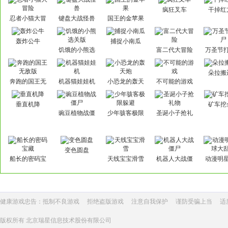
疯狂叉车
干掉红
忍者小猫大冒
键盘大战怪兽
国王的金苹果
险
轰炸公牛
捕捉小南瓜
饥饿的小熊选
富二代大冒险
万圣节
关版
朵拉搬
奔跑的国王无
机器猫娃娃机
小恐龙的轰天
不可能的游戏
敌版
炮
垂直机降
矿车挖
豌豆植物战僵
少年骇客极限
圣诞小子抢礼
尸
躲避
物
变色圆盘
船长的密码宝
天线宝宝滑雪
机器人大战僵
动漫明
藏
尸
大乱
健康游戏忠告：抵制不良游戏
拒绝盗版游戏
注意自我保护
谨防受骗上当
适
版权所有 北京瑞星信息技术股份有限公司