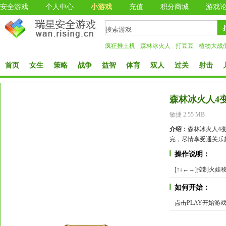
安全游戏
个人中心
小游戏
充值
积分商城
游戏
疯狂推土机
森林冰火人
打豆豆
植物大战
首页
女生
策略
战争
益智
体育
双人
过关
射击
森林冰火人4
敏捷 2.55 MB
介绍：
森林冰火人4变
完，尽情享受通关乐
操作说明：
[↑↓←→]控制火娃
如何开始：
点击PLAY开始游