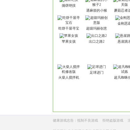
抛饼绝技
遇麻烦的小猴
蘑菇忍者
子2
版
金刚恶
吃饼干屋寻宝
超级玛丽创意
石
版
苹果女孩
出口之路2
悬崖跳
足球进门
火柴人搅拌机
超凡蜘蛛
修改版
炼
健康游戏忠告：抵制不良游戏
拒绝盗版游戏