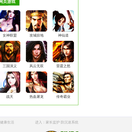
网页游戏
女神联盟
攻城掠地
神仙道
三国演义
风云无双
雷霆之怒
战天
热血屠龙
传奇霸业
健康生活
进入：家长监护 防沉迷系统