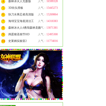
4
森林冰火人无敌版
人气：
16599328
5
3D街头滑板
人气：
15445273
6
快刀水果忍者高清版
人气：
15269864
7
海绵宝宝海底清洁工
人气：
14318383
8
森林冰火人4勇闯森林圣殿
人气：
13071381
9
捣蛋猪圣烛节HD
人气：
12495300
10
史莱姆实验室2
人气：
11774016