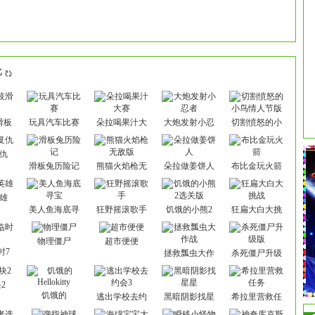
批
滑板
玩具汽车比赛
朵拉喝果汁大
大炮发射小忍
切割愤怒的小
赛
者
鸟情人节版
仇
滑板兔历险记
熊猫火焰枪无
朵拉做姜饼人
布比金玩火箭
敌版
雄
美人鱼海底寻
狂野摇滚歌手
饥饿的小熊2
狂扁大白大挑
宝
选关版
战
物理僵尸
超市便便
时7
拯救瓢虫大作
杀死僵尸升级
战
版
2
饥饿的
逃出学校去约
黑暗阴影找星
希拉里营救任
Hellokitty
会3
星
务