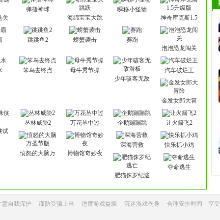
弹指神球
瞬移小怪物
选关
海绵宝宝大跳
神奇库克斯1.5
跃
升级版
霸
跳跳鱼2
螃蟹袭击
赛跑
泡泡恐龙闯关
水
笨鸟去终点
母牛秀节操
汽车破烂王
少年骇客无敌
滑板
金发女郎大冒
险
丛林威胁2
万花丛中过
企鹅蹦蹦跳
让火箭飞2
侠试
深海营救
快乐抓小鸡
愤怒的大脑万
博物馆奇妙夜
圣节版
夺命逃生
肥猫侏罗纪逃
亡
注意自我保护
谨防受骗上当
适度游戏益脑
沉迷游戏伤身
合理安排时间 享受