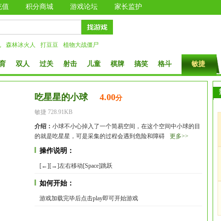
充值
积分商城
游戏论坛
家长监护
机
森林冰火人
打豆豆
植物大战僵尸
育
双人
过关
射击
儿童
棋牌
搞笑
格斗
敏捷
吃星星的小球
4.00
分
敏捷 728.91KB
介绍：
小球不小心掉入了一个简易空间，在这个空间中小球的目
的就是吃星星，可是采集的过程会遇到危险和障碍
更多>>
操作说明：
[←][→]左右移动[Space]跳跃
如何开始：
游戏加载完毕后点击play即可开始游戏