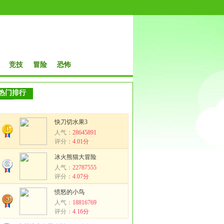
竞技
冒险
恐怖
热门排行
快刀切水果3
人气：
28645891
评分：
4.01分
冰火熊猫大冒险
人气：
22787555
评分：
4.07分
愤怒的小鸟
人气：
18816769
评分：
4.16分