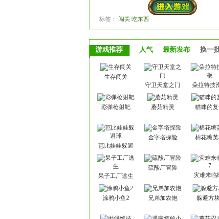
标签：
闯关 吃东西
游戏推荐
人气
最新发布
换一
生存闯关
守卫天堂之门
朵拉特技
彩弹枪射靶
蘑菇精灵
猫咪的复
金字塔探险
棉花糖英
芭比娃娃躲避
球
硫酸厂冒险
灾难来临
呆子工厂逃生
涂鸦小鱼2
兄弟加农炮
躲避方块