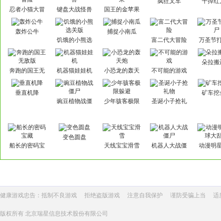
疯狂叉车
干掉红
忍者小猫大冒
键盘大战怪兽
国王的金苹果
险
轰炸公牛
捕捉小南瓜
饥饿的小熊选
富二代大冒险
万圣节
关版
朵拉搬
奔跑的国王无
机器猫娃娃机
小恐龙的轰天
不可能的游戏
敌版
炮
垂直机降
矿车挖
豌豆植物战僵
少年骇客极限
圣诞小子抢礼
尸
躲避
物
变色圆盘
船长的密码宝
天线宝宝滑雪
机器人大战僵
动漫明
藏
尸
大乱
健康游戏忠告：抵制不良游戏
拒绝盗版游戏
注意自我保护
谨防受骗上当
适
版权所有 北京瑞星信息技术股份有限公司