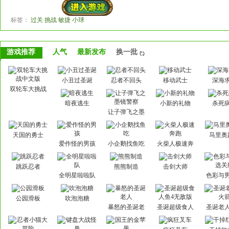
标签：
过关 挑战 敏捷 小球
游戏推荐
人气
最新发布
换一批
小丑过圣诞
忍者不回头
移动武士
深海
双轮车大挑战
中文版
暗夜逃生
小新的礼物
杀死
让子弹飞之墨
镜警察
天国的勇士
马里奥
爱作怪的男孩
小企鹅找鱼吃
火柴人极速奔
跑
跳跃忍者
熊熊制造
击剑大师
全明星啦啦队
色彩与
关
公园滑板
吹泡泡糖
暴怒的圣诞老
圣诞超级食人
圣诞老
人
鱼4无敌版
箭