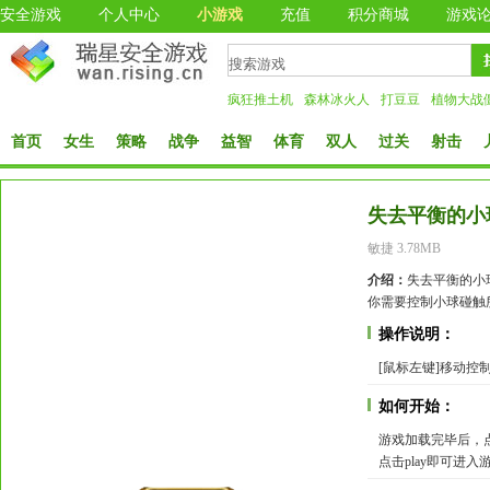
安全游戏
个人中心
小游戏
充值
积分商城
游戏
疯狂推土机
森林冰火人
打豆豆
植物大战
首页
女生
策略
战争
益智
体育
双人
过关
射击
失去平衡的小
敏捷 3.78MB
介绍：
失去平衡的小
你需要控制小球碰触
操作说明：
[鼠标左键]移动控制小
如何开始：
游戏加载完毕后，点击p
点击play即可进入