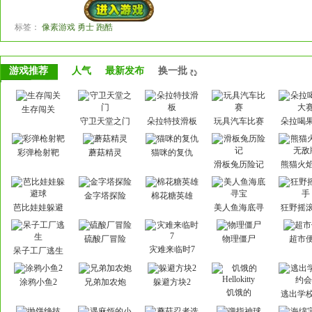
标签：
像素游戏 勇士 跑酷
游戏推荐
人气
最新发布
换一批
生存闯关
守卫天堂之门
朵拉特技滑板
玩具汽车比赛
朵拉喝
赛
彩弹枪射靶
蘑菇精灵
猫咪的复仇
滑板兔历险记
熊猫火
敌
金字塔探险
棉花糖英雄
芭比娃娃躲避
美人鱼海底寻
狂野摇
球
宝
硫酸厂冒险
物理僵尸
超市
灾难来临时7
呆子工厂逃生
涂鸦小鱼2
兄弟加农炮
躲避方块2
饥饿的
逃出学
Hellokitty
会3