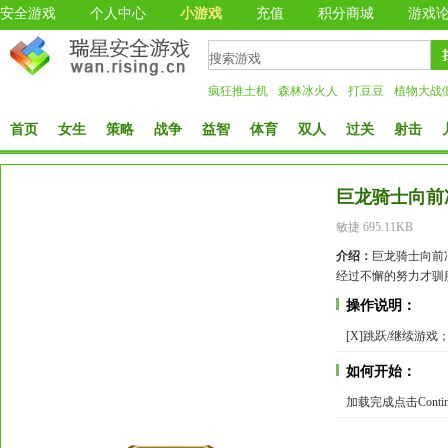
安全游戏
个人中心
小游戏
充值
积分商城
游戏
疯狂推土机
森林冰火人
打豆豆
植物大战
首页
女生
策略
战争
益智
体育
双人
过关
射击
巨龙骑士向前
敏捷 695.11KB
介绍：
巨龙骑士向前
经过不懈的努力才驯
操作说明：
[X]跳跃/继续游
如何开始：
加载完成点击Conti