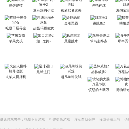
抛饼绝技
弹指神球
遇麻烦的小猴
蘑菇忍者选关
海绵宝
子2
版
跃
金刚恶霸
跳跳鱼2
螃蟹
吃饼干屋寻宝
超级玛丽创意
石
版
苹果女孩
出口之路2
悬崖跳水
笨鸟去终点
母牛秀
足球进门
丛林威胁2
万花丛
火柴人搅拌机
超凡蜘蛛侠试
修改版
炼
愤怒的大脑万
博物馆
圣节版
健康游戏忠告：抵制不良游戏
拒绝盗版游戏
注意自我保护
谨防受骗上当
适