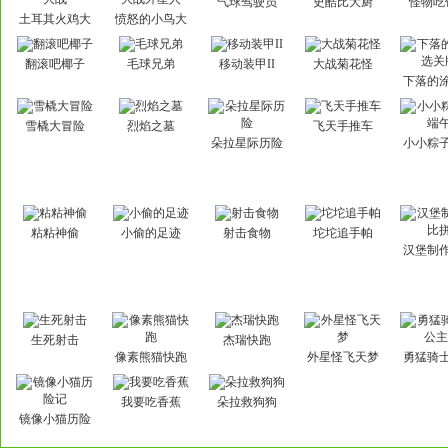
气球驾驶员
史酷比大厨
怪物吃
土耳其火鸡大
愤怒的小鸟大
战
战外星人
翻滚吧椰子
毛球兄弟
移动装甲II
大战菊花怪
下落的
关
雪橇大冒险
烈焰之墓
飞天手推车
朵拉星际历险
小小粽
午
粘粘神偷
小偷的足迹
射击食物
坨坨追手帕
汉堡制
拼
生死射击
杰瑞快跑
像素熊猫快跑
外星怪飞天梦
勇猛骑
主2
我要吃香蕉
朵拉救狗狗
镜像小猫历险
记