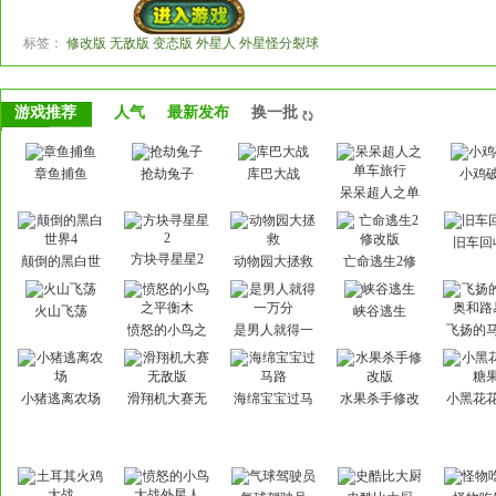
标签：
修改版 无敌版 变态版 外星人 外星怪分裂球
游戏推荐
人气
最新发布
换一批
章鱼捕鱼
抢劫兔子
库巴大战
小鸡
呆呆超人之单
车旅行
旧车回
方块寻星星2
颠倒的黑白世
动物园大拯救
亡命逃生2修
界4
改版
火山飞荡
峡谷逃生
愤怒的小鸟之
是男人就得一
飞扬的
平衡木
万分
和路
小猪逃离农场
滑翔机大赛无
海绵宝宝过马
水果杀手修改
小黑花
敌版
路
版
果