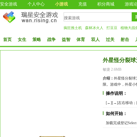
安全游戏
个人中心
小游戏
充值
积分商城
游戏
疯狂推土机
森林冰火人
打豆豆
植物大战
首页
女生
策略
战争
益智
体育
双人
过关
射击
外星怪分裂球
敏捷 2.6MB
介绍：
外星怪分裂球
限。游戏中，外星小
操作说明：
[←][→]左右移动；[
如何开始：
加载完成登记Selec