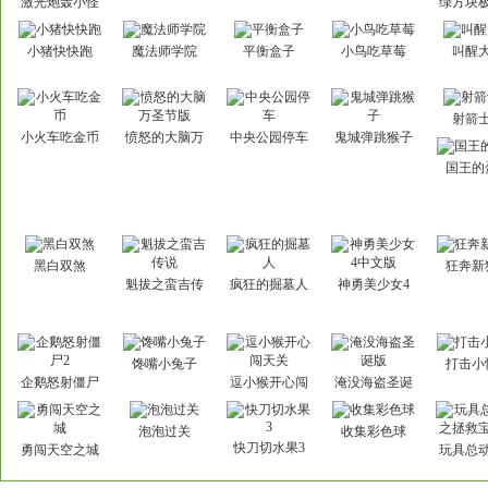
激光炮轰小怪
绿方块
3
度冒
小猪快快跑
魔法师学院
平衡盒子
小鸟吃草莓
叫醒
射箭
小火车吃金币
愤怒的大脑万
中央公园停车
鬼城弹跳猴子
圣节版
国王的
黑白双煞
狂奔新
魁拔之蛮吉传
疯狂的掘墓人
神勇美少女4
说
中文版
馋嘴小兔子
打击小
企鹅怒射僵尸
逗小猴开心闯
淹没海盗圣诞
2
天关
版
泡泡过关
收集彩色球
快刀切水果3
勇闯天空之城
玩具总
拯救宝