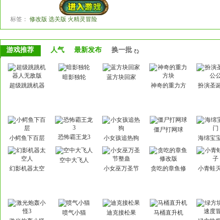
标签：
修改版 选关版 火精灵冒险
游戏推荐
人气
最新发布
换一批
暗影独轮
蓝方块回家
超级跳跳机器
神奇的重力方
扮演圣
人无敌版
块
公
僵尸打网球
恐怖霸王龙3
小鳄鱼下百层
小女孩追热狗
海绵宝
空中大飞人
幻影机器太空
小女巫万圣节
贪吃的章鱼修
小青蛙
人
整蛊
改版
喷气小猫
迪克接松果
马桶直升机