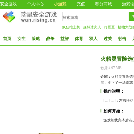
安全游戏
个人中心
小游戏
充值
积分商城
游戏
疯狂推土机
森林冰火人
打豆豆
植物大战
首页
女生
策略
战争
益智
体育
双人
过关
射击
火精灵冒险选
敏捷 4.97 MB
介绍：
火精灵冒险选
晨，刚下了一场霜冻
操作说明：
[←][→]：左右移动 
如何开始：
游戏加载完毕后点击st