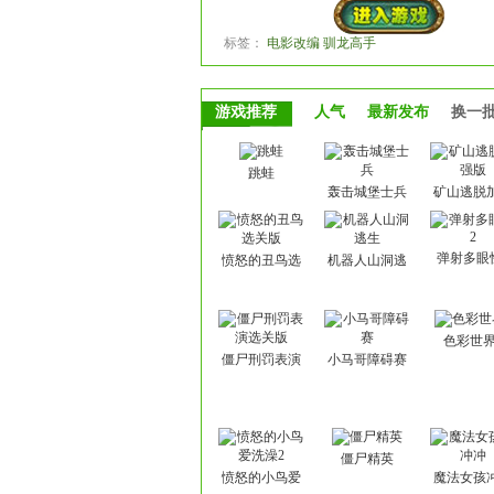
标签：
电影改编 驯龙高手
游戏推荐
人气
最新发布
换一
跳蛙
轰击城堡士兵
矿山逃脱
版
弹射多眼
愤怒的丑鸟选
机器人山洞逃
关版
生
色彩世界
僵尸刑罚表演
小马哥障碍赛
选关版
僵尸精英
愤怒的小鸟爱
魔法女孩
洗澡2
冲