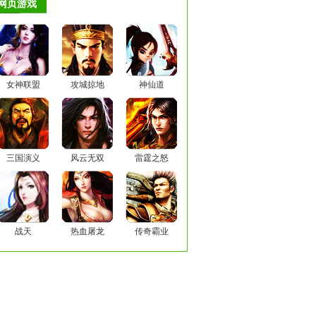
网页游戏
女神联盟
攻城掠地
神仙道
三国演义
风云无双
雷霆之怒
战天
热血屠龙
传奇霸业