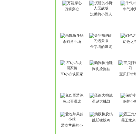
万箭穿心
牛气冲
沉睡的小野人
无敌版
杀戮角斗场
幻色之
金字塔的诅咒
选关版
狗狗捡拖鞋
3D小方块回家
宝贝打针
路
兔巴哥滑冰
圣诞大挑战
保护小
跳跃橡胶鸡
霸王龙来
爱吃苹果的小
球