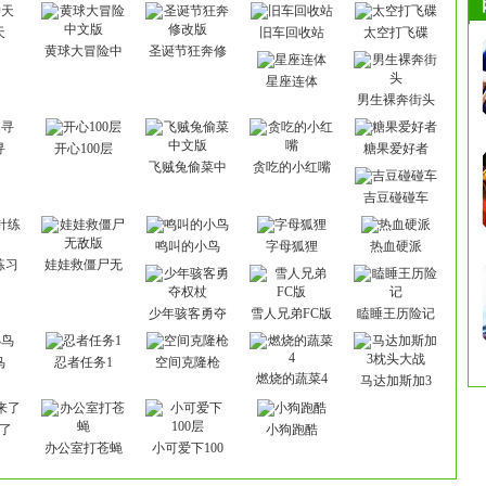
天
旧车回收站
太空打飞碟
黄球大冒险中
圣诞节狂奔修
文版
改版
星座连体
男生裸奔街头
寻
开心100层
糖果爱好者
飞贼兔偷菜中
贪吃的小红嘴
文版
吉豆碰碰车
鸣叫的小鸟
字母狐狸
热血硬派
练习
娃娃救僵尸无
敌版
少年骇客勇夺
雪人兄弟FC版
瞌睡王历险记
权杖
鸟
忍者任务1
空间克隆枪
燃烧的蔬菜4
马达加斯加3
枕头大战
了
小狗跑酷
办公室打苍蝇
小可爱下100
层