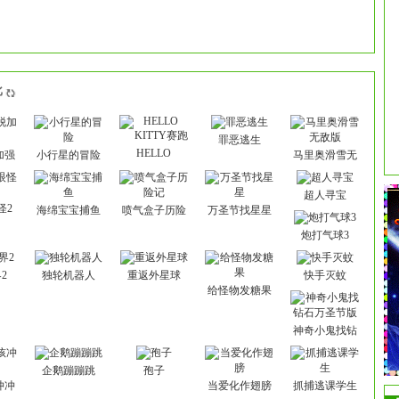
批
罪恶逃生
HELLO
加强
小行星的冒险
马里奥滑雪无
KITTY赛跑
敌版
超人寻宝
怪2
海绵宝宝捕鱼
喷气盒子历险
万圣节找星星
记
炮打气球3
2
独轮机器人
重返外星球
快手灭蚊
给怪物发糖果
神奇小鬼找钻
石万圣节版
企鹅蹦蹦跳
孢子
冲冲
当爱化作翅膀
抓捕逃课学生