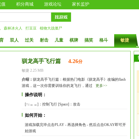
充值
积分商城
游戏论坛
家长监护
机
森林冰火人
打豆豆
植物大战僵尸
育
双人
过关
射击
儿童
棋牌
搞笑
格斗
敏捷
驯龙高手飞行篇
4.26
分
敏捷 2.25 MB
介绍：
驯龙高手飞行篇：根据热门电影《驯龙高手》改编的flash
游戏，这一次你需要训练你的龙飞行，通过
更多>>
操作说明：
[↑↓←→]：控制飞行 [Space]：攻击
如何开始：
游戏加载完毕点击PLAY - 再选择角色 - 然后点击OKAY即可开
始游戏