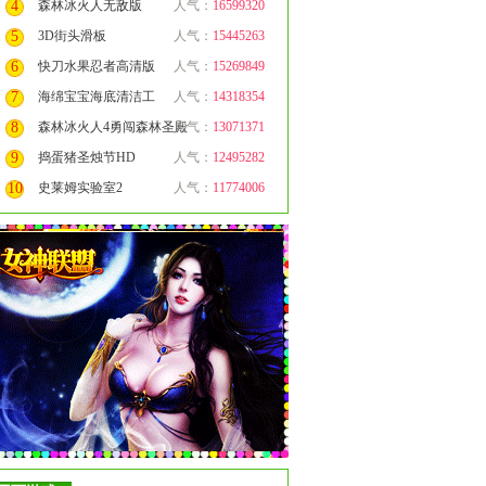
4
森林冰火人无敌版
人气：
16599320
5
3D街头滑板
人气：
15445263
6
快刀水果忍者高清版
人气：
15269849
7
海绵宝宝海底清洁工
人气：
14318354
8
森林冰火人4勇闯森林圣殿
人气：
13071371
9
捣蛋猪圣烛节HD
人气：
12495282
10
史莱姆实验室2
人气：
11774006