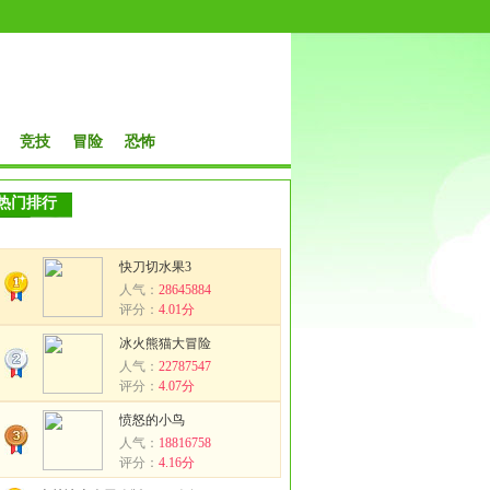
竞技
冒险
恐怖
热门排行
快刀切水果3
人气：
28645884
评分：
4.01分
冰火熊猫大冒险
人气：
22787547
评分：
4.07分
愤怒的小鸟
人气：
18816758
评分：
4.16分