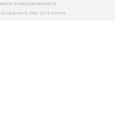
版权所有 北京瑞星信息技术股份有限公司
-京ICP备08104897号 -京网文【2015】0108-058号