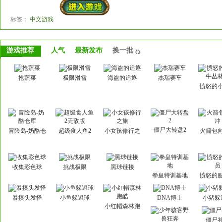
标签：
中文游戏
游戏推荐
人气
最新发布
换一批
抢蔬菜
极限滑雪
海盗的追逐
杰瑞赛车
愤怒的
丛林
僵尸大转盘2
冒险岛-奶酪仓
超级食人鱼2
小女孩修行之
火箭包
库
无敌版
旅
收集彩色球
挑战极限
黑球链接
拳皇特训基地
愤怒的
暴揍头发怪
小鱼躲避球
DNA博士
小猪躲
小红帽森林跑
酷
僵尸