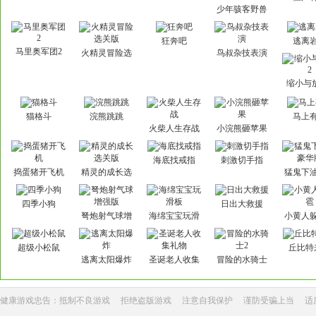
少年骇客野兽
狂奔
狂奔吧
逃离
马里奥军团2
火精灵冒险选
鸟叔杂技表演
关版
缩小与
猫格斗
浣熊跳跳
马上
火柴人生存战
小浣熊砸苹果
海底找戒指
刺激切手指
捣蛋猪开飞机
精灵的成长选
猛鬼下
关版
华
四季小狗
日出大救援
弩炮射气球增
海绵宝宝玩滑
小黄人
强版
板
超级小松鼠
丘比特
逃离太阳爆炸
圣诞老人收集
冒险的水骑士
礼物
2
健康游戏忠告：抵制不良游戏
拒绝盗版游戏
注意自我保护
谨防受骗上当
适