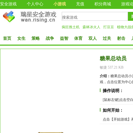
安全游戏
个人中心
小游戏
充值
积分商城
游戏
疯狂推土机
森林冰火人
打豆豆
植物大战
首页
女生
策略
战争
益智
体育
双人
过关
射击
糖果总动员
敏捷 537.21 KB
介绍：
糖果总动员小
戏，点击位置为中心
操作说明：
[鼠标左键]点击空
如何开始：
点击【开始游戏】