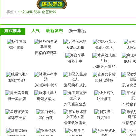
标签：
中文游戏 明星 创意游戏
游戏推荐
人气
最新发布
换一批
蜗牛冒险
大佬玩木箱
弹跳小黑人
拯救
愤怒的圣诞马
里奥
海盗车手
疯狂冲
水果达人僵尸
版
触碰气泡3
史努比劈砖
冰淇淋串串消
邪恶的圣诞老
忍者火
人
险
男士美发店
绳索火柴人
让火箭飞
炸飞强盗猪选
车站偷
关版
星球守护者
黑白分明
洞穴逃生
雪宝救冰雪女
送愤怒
王选关版
回