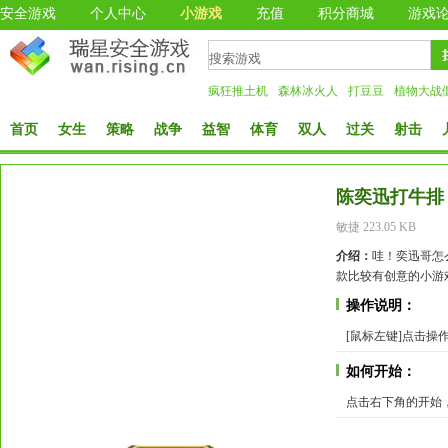
安全游戏
个人中心
小游戏
充值
积分商城
游戏
疯狂推土机
森林冰火人
打豆豆
植物大战
首页
女生
策略
战争
益智
体育
双人
过关
射击
陈奕迅打牛排
敏捷 223.05 KB
介绍：
哇！奕迅哥怎
款比较有创意的小游
操作说明：
[鼠标左键]点击操
如何开始：
点击右下角的开始