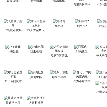
旋转英雄3
猴哥快跑
收集星星
马里奥矿洞淘
小明~
金
的糖
终结鸟
剁手指2
我是
飞扬的小蜜蜂
嗜人大鲨鱼无
敌版
小美跳跳
跳出电脑
罪恶逃生
索尼克冒险无
鸣人勇
敌版
迷
颠倒世界
炮轰小狐狸
僵尸的
布比金的魔术
弹力小球闯关
笔
选关版
小黑花
兵
快速切水果
大胃相扑王