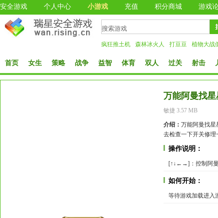
安全游戏
个人中心
小游戏
充值
积分商城
游戏
疯狂推土机
森林冰火人
打豆豆
植物大战
首页
女生
策略
战争
益智
体育
双人
过关
射击
万能阿曼找星
敏捷 3.57 MB
介绍：
万能阿曼找星
去检查一下开关修理
操作说明：
[↑↓←→]：控制阿
如何开始：
等待游戏加载进入