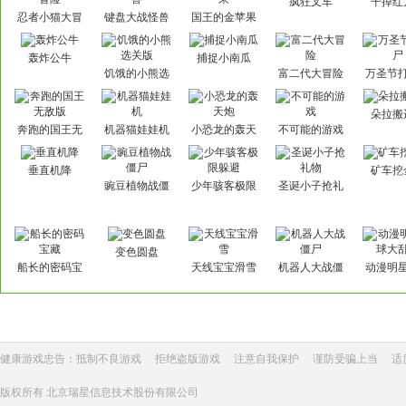
疯狂叉车
干掉红
忍者小猫大冒
键盘大战怪兽
国王的金苹果
险
轰炸公牛
捕捉小南瓜
饥饿的小熊选
富二代大冒险
万圣节
关版
朵拉搬
奔跑的国王无
机器猫娃娃机
小恐龙的轰天
不可能的游戏
敌版
炮
垂直机降
矿车挖
豌豆植物战僵
少年骇客极限
圣诞小子抢礼
尸
躲避
物
变色圆盘
船长的密码宝
天线宝宝滑雪
机器人大战僵
动漫明
藏
尸
大乱
健康游戏忠告：抵制不良游戏
拒绝盗版游戏
注意自我保护
谨防受骗上当
适
版权所有 北京瑞星信息技术股份有限公司