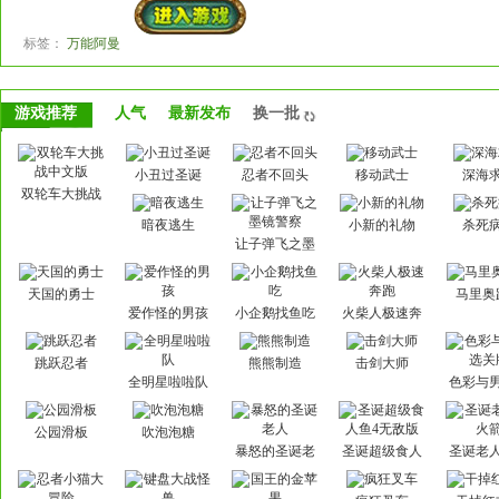
标签：
万能阿曼
游戏推荐
人气
最新发布
换一批
小丑过圣诞
忍者不回头
移动武士
深海
双轮车大挑战
中文版
暗夜逃生
小新的礼物
杀死
让子弹飞之墨
镜警察
天国的勇士
马里奥
爱作怪的男孩
小企鹅找鱼吃
火柴人极速奔
跑
跳跃忍者
熊熊制造
击剑大师
全明星啦啦队
色彩与
关
公园滑板
吹泡泡糖
暴怒的圣诞老
圣诞超级食人
圣诞老
人
鱼4无敌版
箭