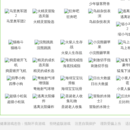
少年骇客野兽
狂奔
狂奔吧
逃离
马里奥军团2
火精灵冒险选
鸟叔杂技表演
关版
缩小与
猫格斗
浣熊跳跳
马上
火柴人生存战
小浣熊砸苹果
海底找戒指
刺激切手指
捣蛋猪开飞机
精灵的成长选
猛鬼下
关版
华
四季小狗
日出大救援
弩炮射气球增
海绵宝宝玩滑
小黄人
强版
板
超级小松鼠
丘比特
逃离太阳爆炸
圣诞老人收集
冒险的水骑士
礼物
2
健康游戏忠告：抵制不良游戏
拒绝盗版游戏
注意自我保护
谨防受骗上当
适