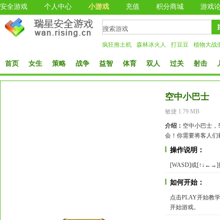
安全游戏
个人中心
小游戏
充值
积分商城
游戏
疯狂推土机
森林冰火人
打豆豆
植物大战
首页
女生
策略
战争
益智
体育
双人
过关
射击
空中小巴士
敏捷 1.79 MB
介绍：
空中小巴士，
会！你需要将客人们
操作说明：
[WASD]或[↑↓←→
如何开始：
点击PLAY开始
开始游戏。