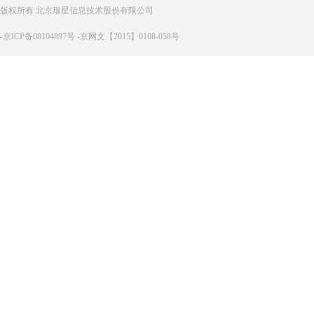
版权所有 北京瑞星信息技术股份有限公司
-京ICP备08104897号 -京网文【2015】0108-058号