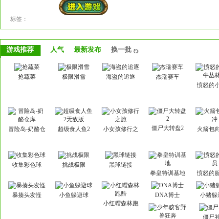
标签：
游戏推荐
人气
最新发布
换一批
抢蔬菜
极限滑雪
海盗的追逐
杰瑞赛车
愤怒的
丛林
僵尸大转盘2
冒险岛-奶酪仓
超级食人鱼2
小女孩修行之
火箭包
库
无敌版
旅
收集彩色球
挑战极限
黑球链接
拳皇特训基地
愤怒的
暴揍头发怪
小鱼躲避球
DNA博士
小猪躲
小红帽森林跑
酷
僵尸