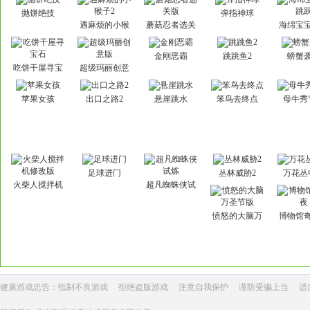
抛饼绝技
弹指神球
遇麻烦的小猴
蘑菇忍者选关
海绵宝
子2
版
跃
金刚恶霸
跳跳鱼2
螃蟹
吃饼干屋寻宝
超级玛丽创意
石
版
苹果女孩
出口之路2
悬崖跳水
笨鸟去终点
母牛秀
足球进门
丛林威胁2
万花丛
火柴人搅拌机
超凡蜘蛛侠试
修改版
炼
愤怒的大脑万
博物馆
圣节版
健康游戏忠告：抵制不良游戏
拒绝盗版游戏
注意自我保护
谨防受骗上当
适