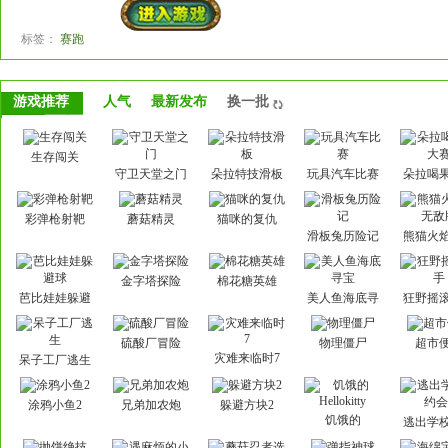
标签：
赛跑
游戏推荐
人气
最新发布
换一批
生存闯关
守卫天堂之门
朵拉特技滑板
玩具汽车比赛
朵拉喝
赛
彩弹枪射靶
蘑菇精灵
猫咪的复仇
滑板兔历险记
熊猫火
敌
金字塔探险
棉花糖英雄
芭比娃娃躲避
美人鱼海底寻
狂野摇
球
宝
硫酸厂冒险
物理僵尸
超市
灾难来临时7
呆子工厂逃生
涂鸦小鱼2
兄弟加农炮
躲避方块2
饥饿的
逃出学
Hellokitty
会3