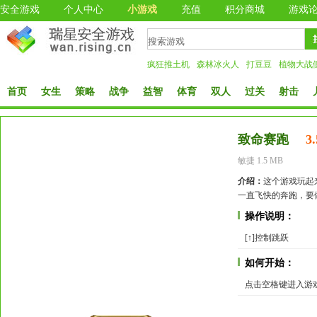
安全游戏
个人中心
小游戏
充值
积分商城
游戏
疯狂推土机
森林冰火人
打豆豆
植物大战
首页
女生
策略
战争
益智
体育
双人
过关
射击
致命赛跑
3.
敏捷 1.5 MB
介绍：
这个游戏玩起
一直飞快的奔跑，要
操作说明：
[↑]控制跳跃
如何开始：
点击空格键进入游