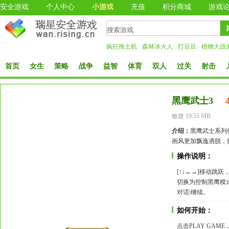
安全游戏
个人中心
小游戏
充值
积分商城
游戏
疯狂推土机
森林冰火人
打豆豆
植物大战
首页
女生
策略
战争
益智
体育
双人
过关
射击
黑鹰武士3
敏捷 19.55 MB
介绍：
黑鹰武士系列
画风更加飘逸洒脱，
操作说明：
[↑↓←→]移动跳跃，
切换为控制黑鹰模式（
对话\继续。
如何开始：
点击PLAY GAM