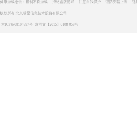
健康游戏忠告：抵制不良游戏
拒绝盗版游戏
注意自我保护
谨防受骗上当
适
版权所有 北京瑞星信息技术股份有限公司
-京ICP备08104897号 -京网文【2015】0108-058号