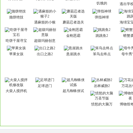
饥饿的
逃出学
Hellokitty
会3
抛饼绝技
弹指神球
遇麻烦的小猴
蘑菇忍者选关
海绵宝
子2
版
跃
金刚恶霸
跳跳鱼2
螃蟹
吃饼干屋寻宝
超级玛丽创意
石
版
苹果女孩
出口之路2
悬崖跳水
笨鸟去终点
母牛秀
足球进门
丛林威胁2
万花丛
火柴人搅拌机
超凡蜘蛛侠试
修改版
炼
愤怒的大脑万
博物馆
圣节版