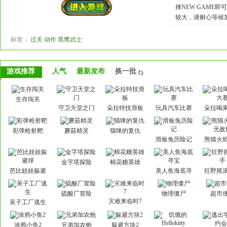
择NEW GAME
较大，请耐心等候
标签：
过关 动作 黑鹰武士
游戏推荐
人气
最新发布
换一批
生存闯关
守卫天堂之门
朵拉特技滑板
玩具汽车比赛
朵拉喝
赛
彩弹枪射靶
蘑菇精灵
猫咪的复仇
滑板兔历险记
熊猫火
敌
金字塔探险
棉花糖英雄
芭比娃娃躲避
美人鱼海底寻
狂野摇
球
宝
硫酸厂冒险
物理僵尸
超市
灾难来临时7
呆子工厂逃生
涂鸦小鱼2
兄弟加农炮
躲避方块2