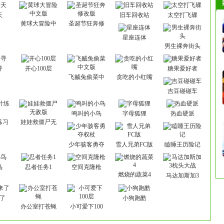
天
旧车回收站
太空打飞碟
黄球大冒险中
圣诞节狂奔修
文版
改版
星座连体
男生裸奔街头
寻
开心100层
糖果爱好者
飞贼兔偷菜中
贪吃的小红嘴
文版
吉豆碰碰车
鸣叫的小鸟
字母狐狸
热血硬派
练习
娃娃救僵尸无
敌版
少年骇客勇夺
雪人兄弟FC版
瞌睡王历险记
权杖
鸟
忍者任务1
空间克隆枪
燃烧的蔬菜4
马达加斯加3
枕头大战
了
小狗跑酷
办公室打苍蝇
小可爱下100
层