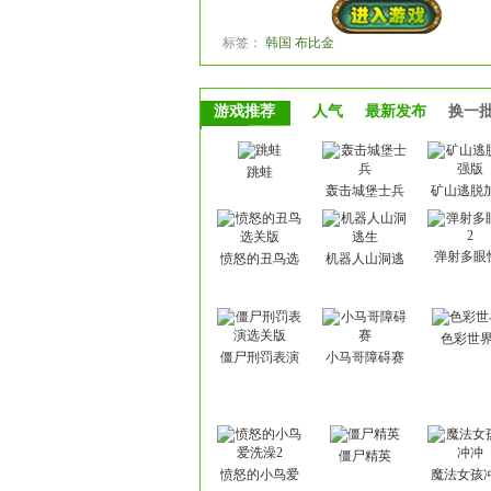
标签：
韩国 布比金
游戏推荐
人气
最新发布
换一
跳蛙
轰击城堡士兵
矿山逃脱
版
弹射多眼
愤怒的丑鸟选
机器人山洞逃
关版
生
色彩世界
僵尸刑罚表演
小马哥障碍赛
选关版
僵尸精英
愤怒的小鸟爱
魔法女孩
洗澡2
冲