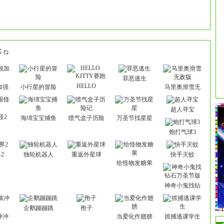
批
罪恶逃生
HELLO
加强
小行星的冒险
马里奥滑雪无
KITTY赛跑
敌版
超人寻宝
怪2
海绵宝宝捕鱼
喷气盒子历险
万圣节找星星
记
炮打气球3
2
独轮机器人
重返外星球
快手灭蚊
给怪物发糖果
神奇小鬼找钻
石万圣节版
企鹅蹦蹦跳
孢子
冲冲
当爱化作翅膀
抓捕逃课学生