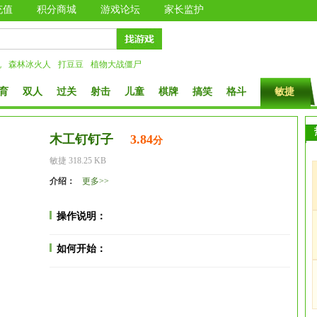
充值
积分商城
游戏论坛
家长监护
机
森林冰火人
打豆豆
植物大战僵尸
育
双人
过关
射击
儿童
棋牌
搞笑
格斗
敏捷
木工钉钉子
3.84
分
敏捷 318.25 KB
介绍：
更多>>
操作说明：
如何开始：