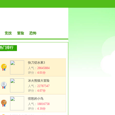
竞技
冒险
恐怖
热门排行
快刀切水果3
人气：
28645884
评分：
4.01分
冰火熊猫大冒险
人气：
22787547
评分：
4.07分
愤怒的小鸟
人气：
18816758
评分：
4.16分