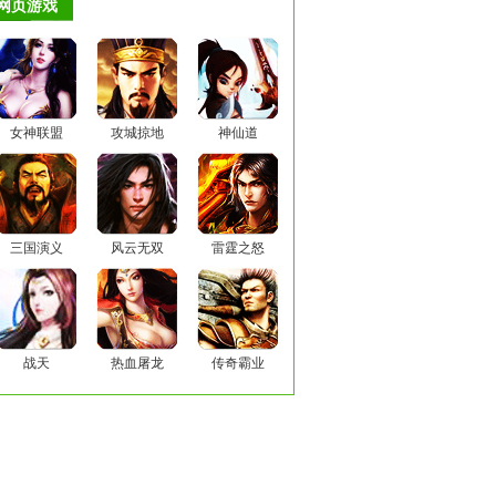
网页游戏
女神联盟
攻城掠地
神仙道
三国演义
风云无双
雷霆之怒
战天
热血屠龙
传奇霸业