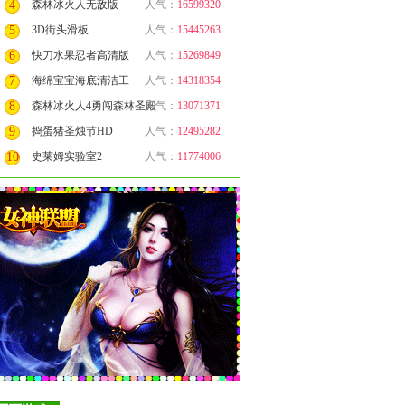
4
森林冰火人无敌版
人气：
16599320
5
3D街头滑板
人气：
15445263
6
快刀水果忍者高清版
人气：
15269849
7
海绵宝宝海底清洁工
人气：
14318354
8
森林冰火人4勇闯森林圣殿
人气：
13071371
9
捣蛋猪圣烛节HD
人气：
12495282
10
史莱姆实验室2
人气：
11774006