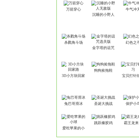
万箭穿心
牛气冲
沉睡的小野人
无敌版
杀戮角斗场
幻色之
金字塔的诅咒
选关版
狗狗捡拖鞋
3D小方块回家
宝贝打针
路
兔巴哥滑冰
圣诞大挑战
保护小
跳跃橡胶鸡
霸王龙来
爱吃苹果的小
球