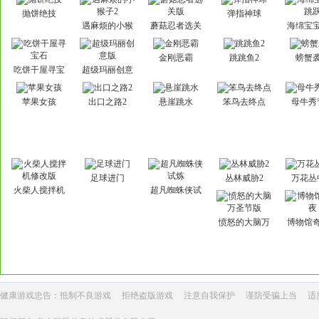
抛饼绝技
弹指神球
遇麻烦的小猴
蘑菇忍者选关
海绵宝
子2
版
跃
金刚恶霸
跳跳鱼2
螃蟹
吃饼干屋寻宝
超级玛丽创意
石
版
苹果女孩
出口之路2
悬崖跳水
笨鸟去终点
母牛秀
足球进门
丛林威胁2
万花丛
火柴人搅拌机
超凡蜘蛛侠试
修改版
炼
愤怒的大脑万
博物馆
圣节版
健康游戏忠告：抵制不良游戏
拒绝盗版游戏
注意自我保护
谨防受骗上当
适