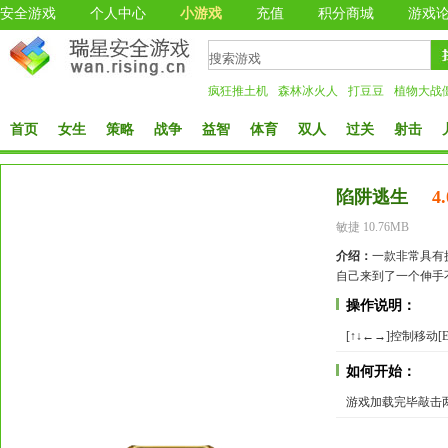
安全游戏
个人中心
小游戏
充值
积分商城
游戏
疯狂推土机
森林冰火人
打豆豆
植物大战
首页
女生
策略
战争
益智
体育
双人
过关
射击
陷阱逃生
4.
敏捷 10.76MB
介绍：
一款非常具有
自己来到了一个伸手
操作说明：
[↑↓←→]控制移动[En
如何开始：
游戏加载完毕敲击两