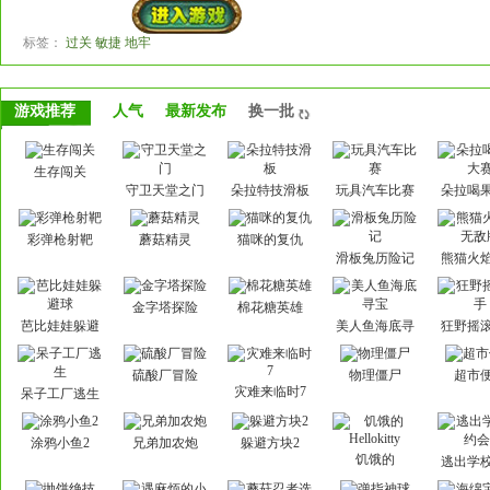
标签：
过关 敏捷 地牢
游戏推荐
人气
最新发布
换一批
生存闯关
守卫天堂之门
朵拉特技滑板
玩具汽车比赛
朵拉喝
赛
彩弹枪射靶
蘑菇精灵
猫咪的复仇
滑板兔历险记
熊猫火
敌
金字塔探险
棉花糖英雄
芭比娃娃躲避
美人鱼海底寻
狂野摇
球
宝
硫酸厂冒险
物理僵尸
超市
灾难来临时7
呆子工厂逃生
涂鸦小鱼2
兄弟加农炮
躲避方块2
饥饿的
逃出学
Hellokitty
会3