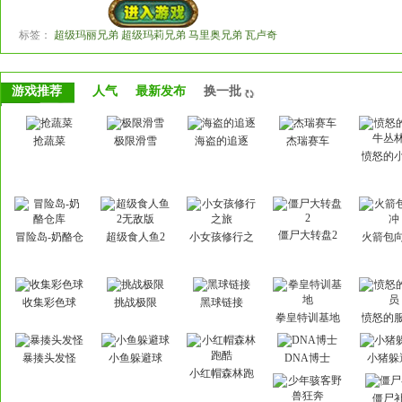
标签：
超级玛丽兄弟 超级玛莉兄弟 马里奥兄弟 瓦卢奇
游戏推荐
人气
最新发布
换一批
抢蔬菜
极限滑雪
海盗的追逐
杰瑞赛车
愤怒的
丛林
僵尸大转盘2
冒险岛-奶酪仓
超级食人鱼2
小女孩修行之
火箭包
库
无敌版
旅
收集彩色球
挑战极限
黑球链接
拳皇特训基地
愤怒的
暴揍头发怪
小鱼躲避球
DNA博士
小猪躲
小红帽森林跑
酷
僵尸