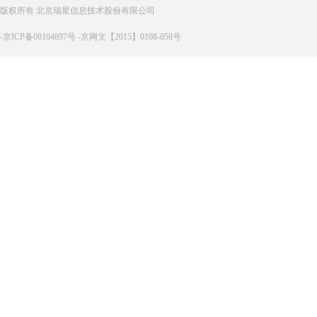
版权所有 北京瑞星信息技术股份有限公司
-京ICP备08104897号 -京网文【2015】0108-058号