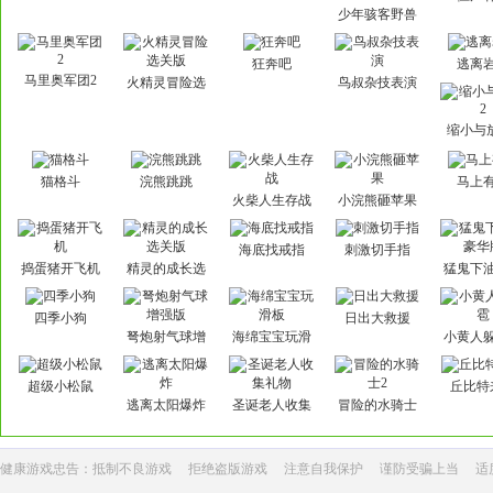
少年骇客野兽
狂奔
狂奔吧
逃离
马里奥军团2
火精灵冒险选
鸟叔杂技表演
关版
缩小与
猫格斗
浣熊跳跳
马上
火柴人生存战
小浣熊砸苹果
海底找戒指
刺激切手指
捣蛋猪开飞机
精灵的成长选
猛鬼下
关版
华
四季小狗
日出大救援
弩炮射气球增
海绵宝宝玩滑
小黄人
强版
板
超级小松鼠
丘比特
逃离太阳爆炸
圣诞老人收集
冒险的水骑士
礼物
2
健康游戏忠告：抵制不良游戏
拒绝盗版游戏
注意自我保护
谨防受骗上当
适