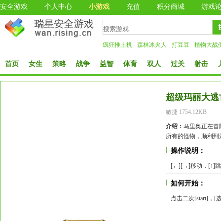
安全游戏
个人中心
小游戏
充值
积分商城
游戏
疯狂推土机
森林冰火人
打豆豆
植物大战
首页
女生
策略
战争
益智
体育
双人
过关
射击
超级玛丽大逃
敏捷 1754.12KB
介绍：
马里奥正在冒
所有的怪物，顺利到
操作说明：
[←][→]移动，[↑]
如何开始：
点击二次[start]